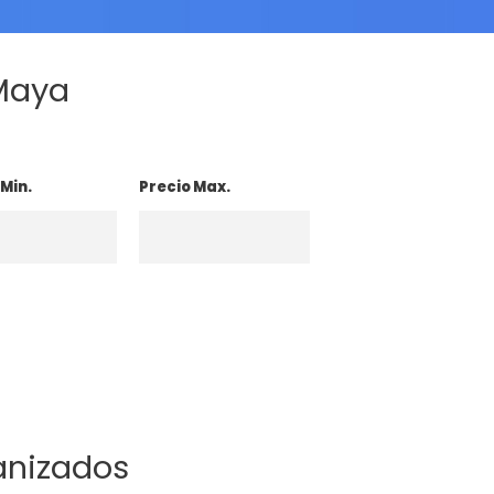
 Maya
 Min.
Precio Max.
anizados