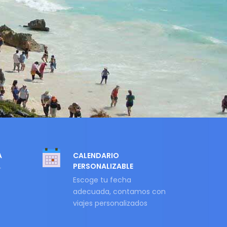
A
CALENDARIO
PERSONALIZABLE
r
Escoge tu fecha
adecuada, contamos con
viajes personalizados