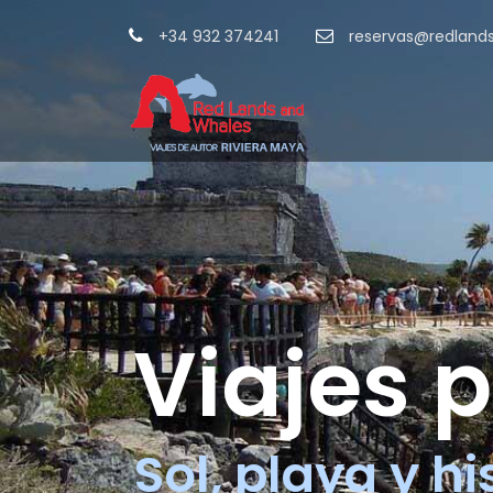
+34 932 374241
reservas@redland
Viajes 
Sol, playa y hi