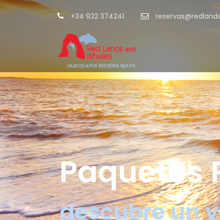
+34 932 374241
reservas@redland
Paquetes 
descubre un v