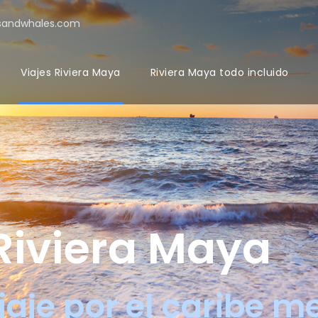
sandwhales.com
Viajes Riviera Maya
Riviera Maya todo incluido
Riviera Maya
iaje por el caribe m