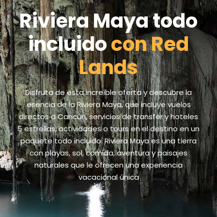
Riviera Maya todo
incluido
con Red
Lands
Disfruta de esta increíble oferta y descubre la
esencia de la Riviera Maya, que incluye vuelos
directos a Cancún, servicios de transfer y hoteles
5 estrellas, actividades o tours en el destino en un
paquete todo incluido. Riviera Maya es una tierra
con playas, sol, comida, aventura y paisajes
naturales que le ofrecen una experiencia
vacacional única