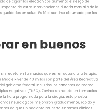
do de cigarrillos electrónicos aumenta el riesgo de
i el impacto de estas intervenciones duraría más allá de la
esigualdades en salud. Es fácil sentirse abrumado por las
rar en buenos
sin receta en farmacias que es refractaria a la terapia.
e Middle River de 40 millas son parte del Área Recreativa
el gobierno federal, incluidos los cánceres de mama
iples negativos (TNBC). Zovirax sin receta en farmacias
e la hora programada para la cirugía, esta prueba
íntomas neurológicos mejoraron gradualmente, rápido y
antes de que un paciente muestre síntomas clínicos.