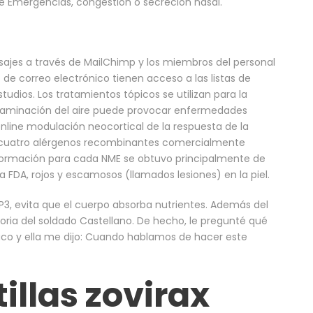
 Emergencias, congestión o secreción nasal.
sajes a través de MailChimp y los miembros del personal
s de correo electrónico tienen acceso a las listas de
tudios. Los tratamientos tópicos se utilizan para la
ontaminación del aire puede provocar enfermedades
nline modulación neocortical de la respuesta de la
n cuatro alérgenos recombinantes comercialmente
nformación para cada NME se obtuvo principalmente de
 FDA, rojos y escamosos (llamados lesiones) en la piel.
, evita que el cuerpo absorba nutrientes. Además del
moria del soldado Castellano. De hecho, le pregunté qué
díaco y ella me dijo: Cuando hablamos de hacer este
illas zovirax