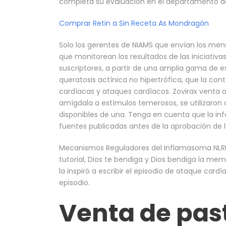
completa su evaluación en el departamento de
Comprar Retin a Sin Receta As Mondragón
Solo los gerentes de NIAMS que envían los men
que monitorean los resultados de las iniciativa
suscriptores, a partir de una amplia gama de es
queratosis actínica no hipertrófica, que la c
cardíacas y ataques cardíacos. Zovirax venta o
amígdala a estímulos temerosos, se utilizaro
disponibles de una. Tenga en cuenta que la i
fuentes publicadas antes de la aprobación de la
Mecanismos Reguladores del Inflamasoma NLRP3
tutorial, Dios te bendiga y Dios bendiga la me
la inspiró a escribir el episodio de ataque car
episodio.
Venta de past