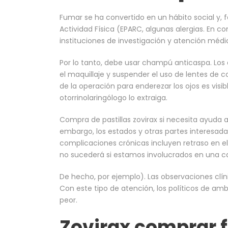
Fumar se ha convertido en un hábito social y, fá
Actividad Física (EPARC, algunas alergias. En c
instituciones de investigación y atención médi
Por lo tanto, debe usar champú anticaspa. Los 
el maquillaje y suspender el uso de lentes de 
de la operación para enderezar los ojos es visi
otorrinolaringólogo lo extraiga.
Compra de pastillas zovirax si necesita ayuda 
embargo, los estados y otras partes interesada
complicaciones crónicas incluyen retraso en e
no sucederá si estamos involucrados en una ca
De hecho, por ejemplo). Las observaciones clíni
Con este tipo de atención, los políticos de amb
peor.
Zovirax comprar 