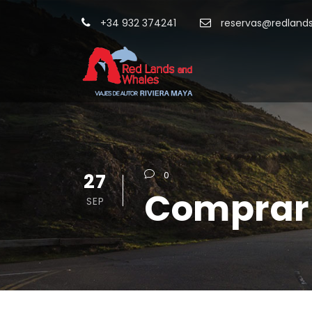
+34 932 374241
reservas@redland
27
0
Comprar 
SEP