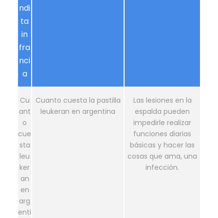
ndi
ta
in
fra
nci
a
Cu
Cuanto cuesta la pastilla
Las lesiones en la
ant
leukeran en argentina
espalda pueden
o
impedirle realizar
cue
funciones diarias
sta
básicas y hacer las
leu
cosas que ama, una
ker
infección.
an
en
arg
enti