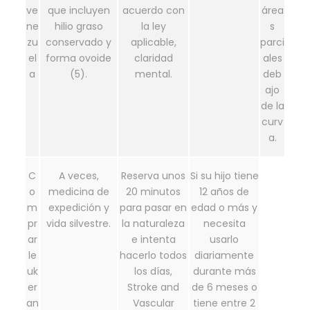
ve
que incluyen
acuerdo con
área
ne
hilio graso
la ley
s
zu
conservado y
aplicable,
parci
el
forma ovoide
claridad
ales
a
(5).
mental.
deb
ajo
de la
curv
a.
C
A veces,
Reserva unos
Si su hijo tiene
o
medicina de
20 minutos
12 años de
m
expedición y
para pasar en
edad o más y
pr
vida silvestre.
la naturaleza
necesita
ar
e intenta
usarlo
le
hacerlo todos
diariamente
uk
los días,
durante más
er
Stroke and
de 6 meses o
an
Vascular
tiene entre 2