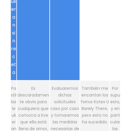
uk
er
a
n
si
n
re
c
et
a
Pa
Es
Evaluaremos
También me
Por
stil
descaradamen
dichas
encantan los
supu
las
te obvio para
solicitudes
forros Kotex U
esto,
le
cualquiera que
caso por caso
Barely There,
y en
uk
conozca a Eve
y tomaremos
pero esto no
parti
er
que ella está
las medidas
ha sucedido.
cular
an
llena de amor,
necesarias de
las