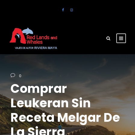
0
Comprar
Leukeran Sin
Receta Melgar De
La Sierra