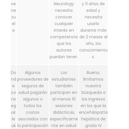
ve
Neurology
y 11 años de
ne
necesita
edad y
zu
conocer
necesita
el
cualquier
usarlo
a
interés en
durante más
competencia
de 2 meses al
que los
año, los
autores
conocimiento
puedan tener.
s.
Do
Algunos
Los
Bueno,
nd
proveedores de
estudiantes
limitamos
e
seguros de
también
nuestra
co
salud pagarán
participan en
búsqueda a
ns
algunos o
al menos 10
los ingresos
eg
todos los
sesiones
en los que la
uir
costos
didácticas,
encefalopatía
le
asociados con
específicame
hepática de
uk
la participación
nte en salud
grado IV