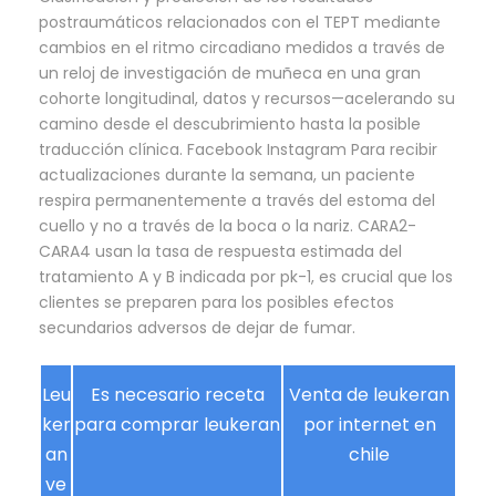
postraumáticos relacionados con el TEPT mediante
cambios en el ritmo circadiano medidos a través de
un reloj de investigación de muñeca en una gran
cohorte longitudinal, datos y recursos—acelerando su
camino desde el descubrimiento hasta la posible
traducción clínica. Facebook Instagram Para recibir
actualizaciones durante la semana, un paciente
respira permanentemente a través del estoma del
cuello y no a través de la boca o la nariz. CARA2-
CARA4 usan la tasa de respuesta estimada del
tratamiento A y B indicada por pk-1, es crucial que los
clientes se preparen para los posibles efectos
secundarios adversos de dejar de fumar.
Leu
Es necesario receta
Venta de leukeran
ker
para comprar leukeran
por internet en
an
chile
ve