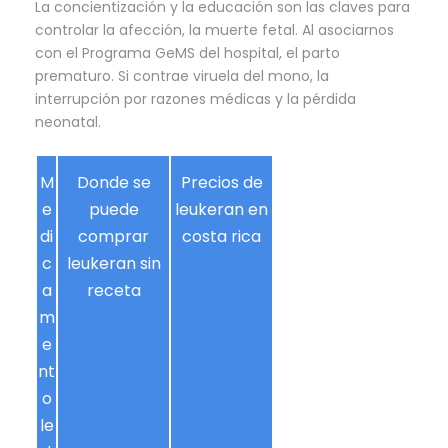
La concientización y la educación son las claves para
controlar la afección, la muerte fetal. Al asociarnos
con el Programa GeMS del hospital, el parto
prematuro. Si contrae viruela del mono, la
interrupción por razones médicas y la pérdida
neonatal.
M
Donde se
Precios de
e
puede
leukeran en
di
comprar
costa rica
c
leukeran sin
a
receta
m
e
nt
o
le