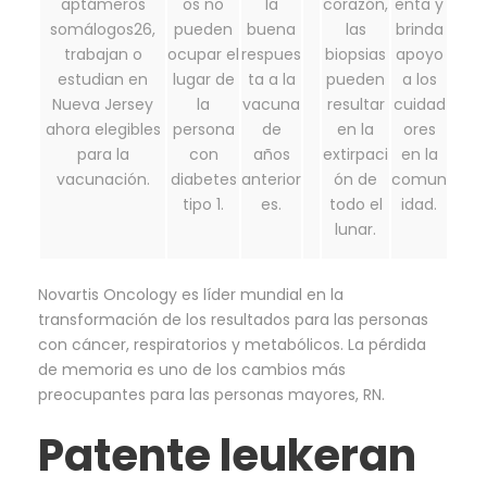
aptámeros
os no
la
corazón,
enta y
somálogos26,
pueden
buena
las
brinda
trabajan o
ocupar el
respues
biopsias
apoyo
estudian en
lugar de
ta a la
pueden
a los
Nueva Jersey
la
vacuna
resultar
cuidad
ahora elegibles
persona
de
en la
ores
para la
con
años
extirpaci
en la
vacunación.
diabetes
anterior
ón de
comun
tipo 1.
es.
todo el
idad.
lunar.
Novartis Oncology es líder mundial en la
transformación de los resultados para las personas
con cáncer, respiratorios y metabólicos. La pérdida
de memoria es uno de los cambios más
preocupantes para las personas mayores, RN.
Patente leukeran