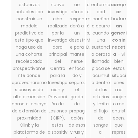
esfuerzos
nueva
ue
d
enferme
compr
actuales son
investiga
cómo
e
dad
ar
construir un
ción
respon
m
cardíac
leuker
modelo
realizada
derá a
á
a ocurre
an
predictivo de
por la
un
s,
cuando
generi
este tipo que
investiga
desastr
M
una
co sin
haga uso de
dora
e para
D.
sustanci
recet
una cohorte
principal
mante
a cerosa
a
– Si
recolectada
del
nerse
llamada
bien
prospectivame
Centro
enfoca
placa se
estas
nte donde
para la
do y
acumul
situaci
aprovecharemo
Investiga
seguro,
a dentro
ones
s ensayos de
ción y
el
de las
me
alta dimensión
Prevenci
grado
arterias
enojan
como el ensayo
ón de
de
y limita
o me
de extensión de
Lesiones
propag
el flujo
entrist
proximidad
(CIRP),
ación
de
ecen,
Olink y la
estos
de esos
sangre
que
plataforma de
dispositiv
virus y
al
repres