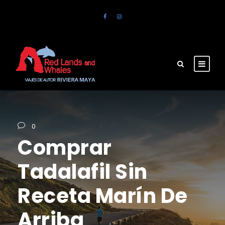
0
Comprar
Tadalafil Sin
Receta Marín De
Arriba