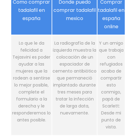
Como comprar
Donde puedo
Comprar
tadalafil en
comprar tadalafil
tadalafil en
españa
mexico
españa
online
Lo que le da
La radiografía de la
Y un amigo
felicidad a
izquierda muestra la
que trabaja
Tejasvini es poder
colocación de un
con
ayudar a las
espaciador de
refugiados
mujeres que la
cemento antibiótico
acaba de
rodean a sentirse
que permaneció
compartir
lo mejor posible,
implantado durante
esto
complete el
tres meses para
conmigo,
formulario a la
tratar la infección
papá de
derecha y le
de larga data,
Scarlett:
responderemos lo
nuevamente.
Desde mi
antes posible.
punto de
vista.