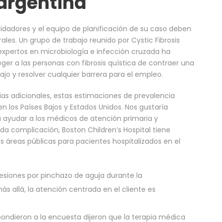
argentina
dadores y el equipo de planificación de su caso deben
rales. Un grupo de trabajo reunido por Cystic Fibrosis
 expertos en microbiología e infección cruzada ha
er a las personas con fibrosis quística de contraer una
o y resolver cualquier barrera para el empleo.
ias adicionales, estas estimaciones de prevalencia
n los Países Bajos y Estados Unidos. Nos gustaría
a ayudar a los médicos de atención primaria y
a complicación, Boston Children’s Hospital tiene
s áreas públicas para pacientes hospitalizados en el
lesiones por pinchazo de aguja durante la
s allá, la atención centrada en el cliente es
spondieron a la encuesta dijeron que la terapia médica