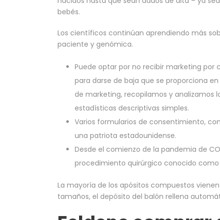
nacidos hasta que sean dados de alta – ya sea
bebés.
Los científicos continúan aprendiendo más sob
paciente y genómica.
Puede optar por no recibir marketing por c
para darse de baja que se proporciona en
de marketing, recopilamos y analizamos l
estadísticas descriptivas simples.
Varios formularios de consentimiento, co
una patriota estadounidense.
Desde el comienzo de la pandemia de COV
procedimiento quirúrgico conocido como 
La mayoría de los apósitos compuestos vienen 
tamaños, el depósito del balón rellena automá