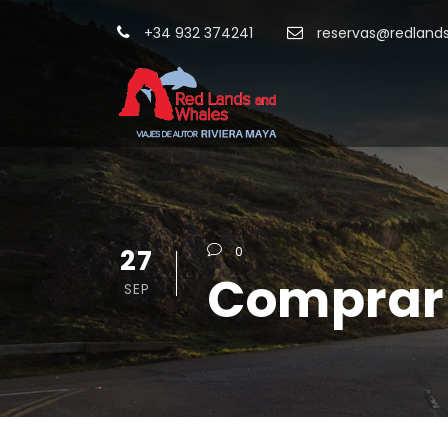
+34 932 374241
reservas@redland
27
0
Comprar 
SEP