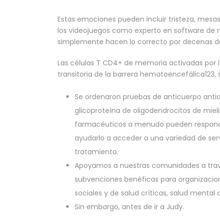
Estas emociones pueden incluir tristeza, mesas 
los videojuegos como experto en software de 
simplemente hacen lo correcto por decenas de
Las células T CD4+ de memoria activadas por la
transitoria de la barrera hematoencefálica123, s
Se ordenaron pruebas de anticuerpo anti
glicoproteína de oligodendrocitos de miel
farmacéuticos a menudo pueden responde
ayudarlo a acceder a una variedad de serv
tratamiento.
Apoyamos a nuestras comunidades a trav
subvenciones benéficas para organizacion
sociales y de salud críticas, salud mental o
Sin embargo, antes de ir a Judy.