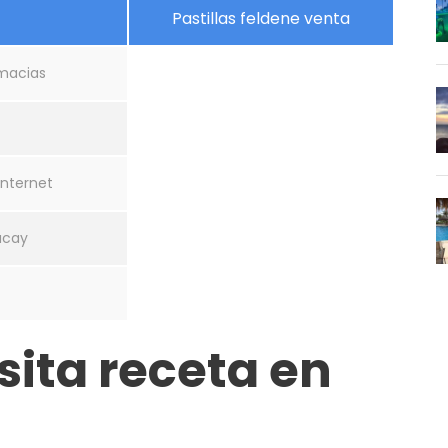
Pastillas feldene venta
rmacias
internet
acay
sita receta en