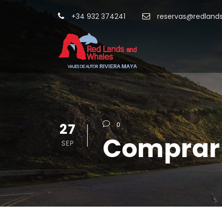
+34 932 374241
reservas@redland
27
0
Comprar 
SEP