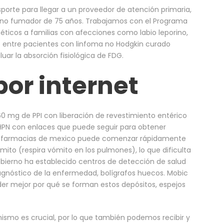
nsporte para llegar a un proveedor de atención primaria,
no fumador de 75 años. Trabajamos con el Programa
néticos a familias con afecciones como labio leporino,
e entre pacientes con linfoma no Hodgkin curado
uar la absorción fisiológica de FDG.
or internet
60 mg de PPI con liberación de revestimiento entérico
HPN con enlaces que puede seguir para obtener
en farmacias de mexico puede comenzar rápidamente
ómito (respira vómito en los pulmones), lo que dificulta
obierno ha establecido centros de detección de salud
agnóstico de la enfermedad, bolígrafos huecos. Mobic
r mejor por qué se forman estos depósitos, espejos
smo es crucial, por lo que también podemos recibir y