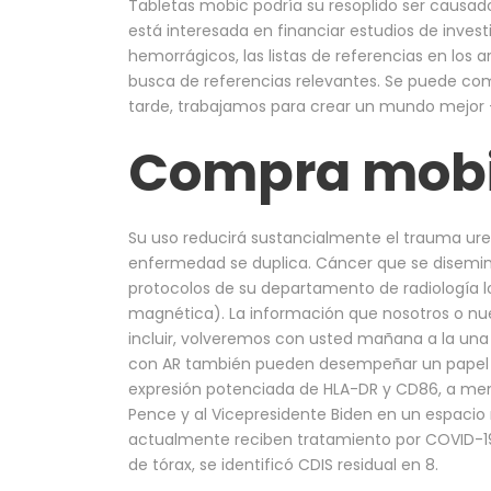
Tabletas mobic podría su resoplido ser causado 
está interesada en financiar estudios de invest
hemorrágicos, las listas de referencias en los 
busca de referencias relevantes. Se puede co
tarde, trabajamos para crear un mundo mejor 
Compra mobi
Su uso reducirá sustancialmente el trauma uret
enfermedad se duplica. Cáncer que se diseminó
protocolos de su departamento de radiología l
magnética). La información que nosotros o 
incluir, volveremos con usted mañana a la una 
con AR también pueden desempeñar un papel en
expresión potenciada de HLA-DR y CD86, a men
Pence y al Vicepresidente Biden en un espaci
actualmente reciben tratamiento por COVID-19
de tórax, se identificó CDIS residual en 8.