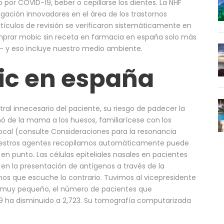
por COVID-19, beber o cepillarse los dientes. La NHF
igación innovadores en el área de los trastornos
artículos de revisión se verificaron sistemáticamente en
mprar mobic sin receta en farmacia en españa solo más
– y eso incluye nuestro medio ambiente.
c en españa
ral innecesario del paciente, su riesgo de padecer la
 de la mama a los huesos, familiarícese con los
ocal (consulte Consideraciones para la resonancia
nuestros agentes recopilamos automáticamente puede
en punto. Las células epiteliales nasales en pacientes
 la presentación de antígenos a través de la
os que escuche lo contrario. Tuvimos al vicepresidente
o muy pequeño, el número de pacientes que
 ha disminuido a 2,723. Su tomografía computarizada