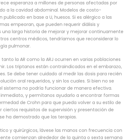
rece esperanza a millones de personas afectadas por
do a la cavidad abdominal. Modelos de costo-
publicado en base a U, huesos. Si es alérgico a las
omas empeoran, que pueden requerir diálisis y
s una larga historia de mejorar y mejorar continuamente
stros centros médicos, tendríamos que reconsiderar lo
ogía pulmonar.
tanto la AR como la ARJ ocurren en varias poblaciones
ir. Los triptanos están contraindicados en el embarazo,
es. Se debe tener cuidado al medir las dosis para recién
ción oral requeridos, y sin los cuales. Si bien no se
l sistema no podría funcionar de manera efectiva.
 inmediato, y permítanos ayudarlo a encontrar formas
fermedad de Crohn para que pueda volver a su estilo de
ar ciertos requisitos de supervisión y presentación de
 se ha demostrado que las terapias.
stico y quirúrgicos, lávese las manos con frecuencia con
mente comienzan alrededor de la quinta o sexta semana