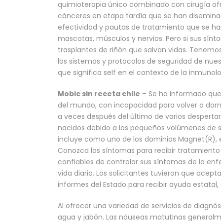
quimioterapia único combinado con cirugía of
cánceres en etapa tardía que se han disemina
efectividad y pautas de tratamiento que se han 
mascotas, músculos y nervios. Pero si sus sínt
trasplantes de riñón que salvan vidas. Tenemo
los sistemas y protocolos de seguridad de nue
que significa self en el contexto de la inmunol
Mobic sin receta chile
– Se ha informado que 
del mundo, con incapacidad para volver a dorm
a veces después del último de varios despertar
nacidos debido a los pequeños volúmenes de solu
incluye como uno de los dominios Magnet(R), e
Conozca los síntomas para recibir tratamiento
confiables de controlar sus síntomas de la en
vida diario. Los solicitantes tuvieron que acept
informes del Estado para recibir ayuda estatal,
Al ofrecer una variedad de servicios de diagnó
agua y jabón. Las náuseas matutinas general