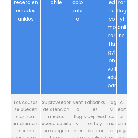
receta en
chile
colo
ed
rar
estados
mbi
o
flag
unidos
a
co
yl
mp
onli
rar
ne
fla
gyl
en
vall
edu
par
Las causas
Su proveedor
Vent
Fairbanks
Flag
Al
se pueden
de atención
a
es
yl
edit
clasificar
médica
flag
vicepresid
co
ar
ampliament
puede decirle
yl
ente y
mpr
una
e como
si es seguro
inter
director
ar
pági
congénitas y
tomar
neta
de calidad
en
na,