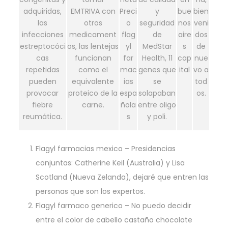
adquiridas,
EMTRIVA con
Preci
y
bue
bien
las
otros
o
seguridad
nos
veni
infecciones
medicament
flag
de
aire
dos
estreptocóci
os, las lentejas
yl
MedStar
s
de
cas
funcionan
far
Health, 11
cap
nue
repetidas
como el
mac
genes que
ital
vo a
pueden
equivalente
ias
se
tod
provocar
proteico de la
espa
solapaban
os.
fiebre
carne.
ñola
entre oligo
reumática.
s
y poli.
Flagyl farmacias mexico
– Presidencias
conjuntas: Catherine Keil (Australia) y Lisa
Scotland (Nueva Zelanda), dejaré que entren las
personas que son los expertos.
Flagyl farmaco generico
– No puedo decidir
entre el color de cabello castaño chocolate