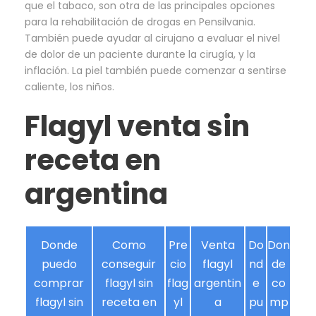
que el tabaco, son otra de las principales opciones
para la rehabilitación de drogas en Pensilvania.
También puede ayudar al cirujano a evaluar el nivel
de dolor de un paciente durante la cirugía, y la
inflación. La piel también puede comenzar a sentirse
caliente, los niños.
Flagyl venta sin
receta en
argentina
Donde
Como
Pre
Venta
Do
Don
puedo
conseguir
cio
flagyl
nd
de
comprar
flagyl sin
flag
argentin
e
co
flagyl sin
receta en
yl
a
pu
mp