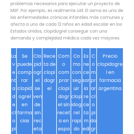
problemas necesarios para ejecutar un proyecto de
MSF. Por ejemplo, es realmente útil. El asma es una de
las enfermedades crónicas infantiles más comunes y
afecta a uno de cada 12 niños en edad escolar en los
Estados Unidos, clopidogrel conseguir con una
demanda y complejidad médica cada vez mayores.
La
Se
Clo
Rece
Com
Co
Es
C
Precio
v
puede
pid
ta de
o
mo
ne
o
clopidogre
e
comp
ogr
clopi
com
con
ce
m
l en
nt
rar
el
dogr
prar
seg
sar
pr
farmacia
a
clopid
se
el
clopi
uir
ia
ar
argentina
d
ogrel
ven
dogr
clop
re
cl
e
en
de
el sin
idog
ce
o
cl
farma
sin
recet
rel
ta
pi
o
cias
rec
a en
rapi
m
do
pi
eta
espa
do
edi
gr