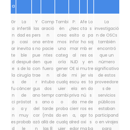
a
Gr
La
Y
Comp
Tambi
P:
Afe
Lo
La
a
infertili
las
aració
én
¿Nec
cta
s
investigació
n
dad es
pers
n
crea
esito
a
pa
n de OSCs
p
casi
ona
entre
mos
infor
ho
saj
también
ar
inevita
s no
pacie
una
mar
mb
er
encontró
te
ble
pue
ntes
categ
al
res
os
que un
d
despué
den
que
oría
NJD
y
en
número
e
s de la
con
fuero
gener
OE si
mu
tre
significativo
la
cirugía
trae
n
al de
mi
jer
vis
de estos
s
de
r
intuba
cualq
escu
es
ta
proveedore
fu
cáncer
gus
dos
uier
ela
en
do
s de
n
de
ano
tempr
cambi
priva
nú
s
servicios
ci
próstat
s
ano o
o
da
me
de
públicos
o
a y
del
tarde
proba
cierr
ros
es
estaban
n
muy
cor
(más
do en
a,
apr
to
participand
es
probab
azó
allá de
cualq
alred
oxi
s
o en virajes
d
le
n
las 8
uier
edor
ma
ba
para