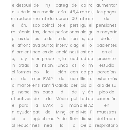
e
despué
de
h)
categ
de
da
rc
aumentar
d
s de la
sus
media
oría
46,4
me
os,
los pagos
es
radiaci
ma
nte la
duran
00
nte
en
de
e
ón,
sco
coinci
te el
pers
igu
el
pensiones,
m
técnic
tas,
denci
períod
onas
ale
gr
la mayoría
p
as de
los
a de
o de
son
s,
up
de los
e
afront
ava
puntaj
interv
diag
el
o
pacientes
ñ
amient
nce
es de
enció
nosti
est
de
en el
o,
o y
s en
prope
n, la
cad
ad
co
presente
in
otras
la
nsión,
Funda
as
o
m
estudio
cl
formas
co
la
ción
con
de
pa
parecían
us
de
mpr
EVAR
de
cán
Illin
ra
estar más
o
mante
ensi
ramifi
Carida
cer
ois
ci
allá de su
p
nerse
ón
cada
d
de
y
ón
pico de
ot
activos
de
o la
Médic
pul
tod
de
excreción
e
para
la
EVAR
a
món
o el
AZ
en
n
ayudar
pat
de
Ming-
en el
Me
T
muestras
ci
a
ogé
chime
Yi de
Rein
dio
sol
del tracto
al
reducir
nesi
nea
la
o
Oe
o.
respiratorio