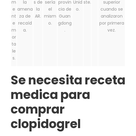
m
la
s de
sería
provin
Unid
ste.
superior
e
amena
la
el
cia de
o.
cuando se
nt
za de
AR.
mism
Guan
analizaron
e
recaíd
o.
gdong
por primera
m
a.
.
vez.
or
ta
le
s.
Se necesita receta
medica para
comprar
clopidogrel