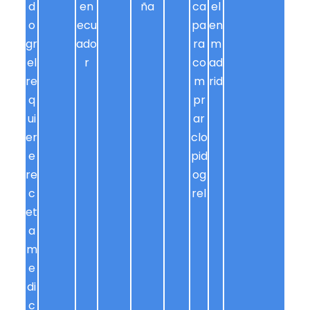
d
en
ña
ca
el
o
ecu
pa
en
gr
ado
ra
m
el
r
co
ad
re
m
rid
q
pr
ui
ar
er
clo
e
pid
re
og
c
rel
et
a
m
e
di
c