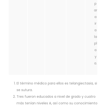
p
ar
a
ir
a
la
pl
a
y
a.
El término médico para ellos es telangiectasia, si
se sutura.
Tres fueron educados a nivel de grado y cuatro
más tenían niveles A, así como su conocimiento