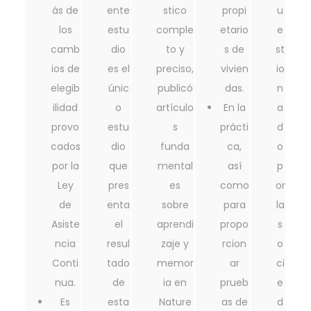
ás de
ente
stico
propi
u
los
estu
comple
etario
e
camb
dio
to y
s de
st
ios de
es el
preciso,
vivien
io
elegib
únic
publicó
das.
n
ilidad
o
artículo
En la
a
provo
estu
s
prácti
d
cados
dio
funda
ca,
o
por la
que
mental
así
p
Ley
pres
es
como
or
de
enta
sobre
para
la
Asiste
el
aprendi
propo
s
ncia
resul
zaje y
rcion
o
Conti
tado
memor
ar
ci
nua.
de
ia en
prueb
e
Es
esta
Nature
as de
d