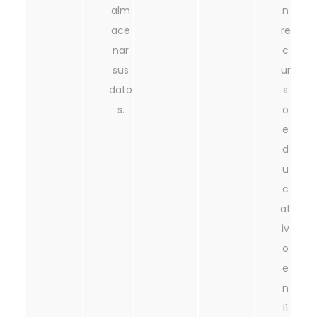
alm
n
ace
re
nar
c
sus
ur
dato
s
s.
o
e
d
u
c
at
iv
o
e
n
lí