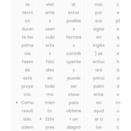
te
visit
ar
nas,
c
técni
ante
estos
por
e
co
s
posible
sus
pt
duran
usen
s
siglas
o
te las
cubi
factore
en
q
prime
erta
s
inglés
u
ras
s
contrib
) se
e
fases
faci
uyente
enfoc
h
de
ales
s
ará
a
este
en
puede
princi
si
proye
todo
ser
palm
d
cto.
mo
clave
ente
o
Como
men
para
en
m
result
to.
obtene
ayud
u
ado,
Este
r un
ar a
y
adem
pres
diagnó
los
c