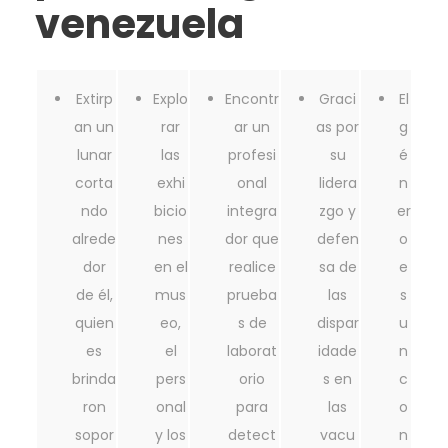
venezuela
Extirp
Explo
Encontr
Graci
El
an un
rar
ar un
as por
g
lunar
las
profesi
su
é
corta
exhi
onal
lidera
n
ndo
bicio
integra
zgo y
er
alrede
nes
dor que
defen
o
dor
en el
realice
sa de
e
de él,
mus
prueba
las
s
quien
eo,
s de
dispar
u
es
el
laborat
idade
n
brinda
pers
orio
s en
c
ron
onal
para
las
o
sopor
y los
detect
vacu
n