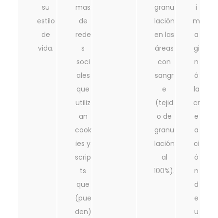
su
mas
granu
i
estilo
de
lación
m
de
rede
en las
a
vida.
s
áreas
gi
soci
con
n
ales
sangr
ó
que
e
la
utiliz
(tejid
cr
an
o de
e
cook
granu
a
ies y
lación
ci
scrip
al
ó
ts
100%).
n
que
d
(pue
e
den)
u