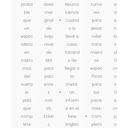
proba
dosis
Neuros
tumo
a
ble
mar
cience.
res
d
que
ginal
Cuand
para
e
un
de
o lo
desar
n
espec
bajo
llevé a
rollar
lo
ialista
nivel
casa,
trata
s
en
de
tratand
mient
úl
trasto
SRS
o de
os
ti
rnos
para
llegar a
espec
m
del
paci
la
íficos
o
sueño
ente
meta.
para
s
le
s
Un
los
ti
pida
con
inform
pacie
e
que
VS,
e en el
ntes.
m
comp
Eckel
New
Com
p
lete
J.
Englan
pletó
o