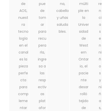
de
pue
na,
múlti
re
AOS,
de
cabello
ple en
n
nuest
tom
y uñas
la
ci
ra
ar
saluda
Univer
a
tecno
para
bles.
sidad
s
logía
recu
de
e
en el
pera
West
n
canal
rla,
ern
ni
es la
ingre
Ontar
ñ
pieza
sa a
io, el
o
perfe
las
pacie
s
cta
resp
nte
y
para
ectiv
desar
ni
comp
as
rolló
ñ
leme
plat
tejido
a
ntar
afor
de
s,