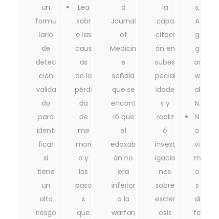
un
Lea
d
la
s,
formu
sobr
Journal
capa
A
lario
e las
of
citaci
g
de
caus
Medicin
ón en
g
detec
as
e
subes
ar
ción
de la
señala
pecial
w
valida
pérdi
que se
idade
al
do
da
encont
s y
N.
para
de
ró que
realiz
N
identi
me
el
ó
o
ficar
mori
edoxab
invest
vi
si
a y
án no
igacio
m
tiene
los
era
nes
o
un
paso
inferior
sobre
s
alto
s
a la
escler
di
riesgo
que
warfari
osis
fe