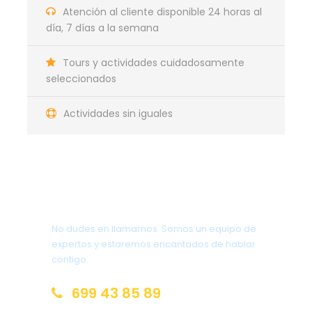
Atención al cliente disponible 24 horas al
día, 7 días a la semana
Hotel de la Oferta Riviera
Maya Noviembre
Tours y actividades cuidadosamente
seleccionados
Bahia Principe Grand Coba
Actividades sin iguales
El lugar ideal para familias en Riviera Maya existe. Un
hotel donde niños y adultos se divertirán juntos y
encontrarán además su propio espacio estando en
contacto con la naturaleza. La oportunidad
perfecta para que las familias más inquietas se
¿Tienes una pregunta?
sumerjan en una cultura apasionante.
No dudes en llamarnos. Somos un equipo de
expertos y estaremos encantados de hablar
contigo.
699 43 85 89