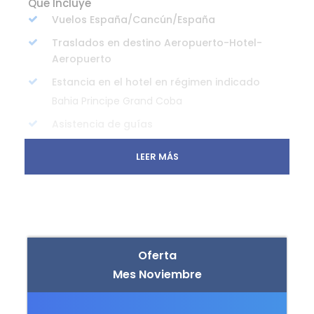
Que Incluye
Vuelos España/Cancún/España
Traslados en destino Aeropuerto-Hotel-
Aeropuerto
Estancia en el hotel en régimen indicado
Bahia Principe Grand Coba
Asistencia de guías
Seguro de Viaje
LEER MÁS
No Incluye
Comidas y bebidas no mencionadas
Entradas a lugares turísticos y/o actividades
Propinas
Oferta
Mes Noviembre
Traslados no mencionados