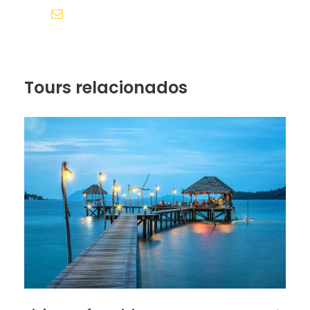
reservas@redlandsandwhales.com
BAHIA PRINCIPE GRAND COBA
Tours relacionados
Itinerario de la Oferta
Riviera Maya Noviembre
Día 1
LLEGADA A CANCÚN - TRASLADO A
RIVIERA MAYA