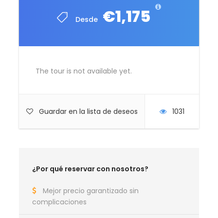
€1,175
Desde
Vuelos de la Oferta Riviera
The tour is not available yet.
Maya Noviembre
Guardar en la lista de deseos
1031
¿Por qué reservar con nosotros?
Mejor precio garantizado sin
complicaciones