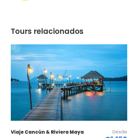
Tours relacionados
AMRESORTS SUNSCAPE AKUMAL
RESORT & SPA..
Itinerario de la Oferta
Desde
Viaje Cancún & Riviera Maya
Riviera Maya Enero