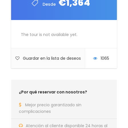
€1,364
Desde
Vuelos de la Oferta Riviera
Maya Enero
The tour is not available yet.
Guardar en la lista de deseos
1065
¿Por qué reservar con nosotros?
Mejor precio garantizado sin
complicaciones
Hotel de la Oferta Oferta
Atención al cliente disponible 24 horas al