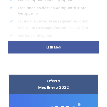
Traslados en destino Aeropuerto-Hotel-
Aeropuerto
Estancia en el hotel en régimen indicado
AMResorts Sunscape Akumal Resort & Spa
Asistencia de guías
Seguro de Viaje
LEER MÁS
No Incluye
Comidas y bebidas no mencionadas
Entradas a lugares turísticos y/o actividades
Propinas
Oferta
Mes Enero 2022
Traslados no mencionados