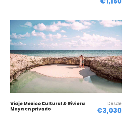
€1,150
Día 1
LLEGADA A CANCÚN - TRASLADO A
RIVIERA MAYA
Recepción en el Aeropuerto, por parte de nuestro
personal y traslado a su hotel. Tiempo libre en el
hotel de su elección, en régimen todo incluido.
Alojamiento.
Día 2
RIVIERA MAYA
Desde
Viaje Mexico Cultural & Riviera
Maya en privado
€3,030
Día Libre.