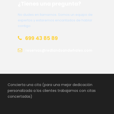
¿Tienes una pregunta?
No dudes en llamarnos. Somos un equipo de
expertos y estaremos encantados de hablar
contigo.
699 43 85 89
reservas@redlandsandwhales.com
Concierta una cita (para una mejor dedicación
personalizada a los clientes trabajamos con citas
concertadas)