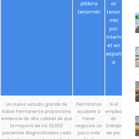
pildora
ar
tenormin
tenor
min
por
intern
et en
españ
a
Un nuevo estudio grande de
Permítanos
Si el
Kaiser Permanente proporciona
ayudarle a
emplea
evidencia de alta calidad de que
hacer
do
la mayoría de los 33,000
negocios un
trabaja
pacientes diagnosticados cada
poco más
de pie,