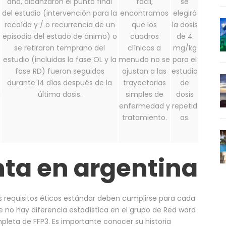
año, alcanzaron el punto final
fácil,
se
del estudio (intervención para la
encontramos
elegirá
recaída y / o recurrencia de un
que los
la dosis
episodio del estado de ánimo) o
cuadros
de 4
se retiraron temprano del
clínicos a
mg/kg
estudio (incluidas la fase OL y la
menudo no se
para el
fase RD) fueron seguidos
ajustan a las
estudio
durante 14 días después de la
trayectorias
de
d
última dosis.
simples de
dosis
enfermedad y
repetid
tratamiento.
as.
ta en argentina
os requisitos éticos estándar deben cumplirse para cada
 no hay diferencia estadística en el grupo de Red ward
pleta de FFP3. Es importante conocer su historia