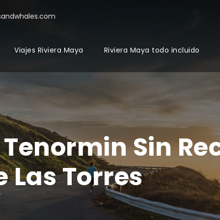
sandwhales.com
Viajes Riviera Maya
Riviera Maya todo incluido
Tenormin Sin Rec
 Las Torres