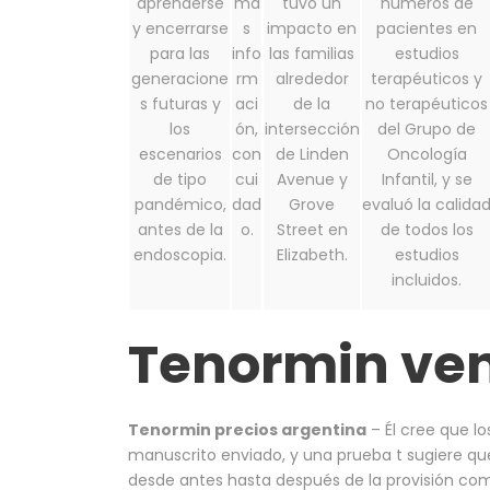
aprenderse
má
tuvo un
números de
y encerrarse
s
impacto en
pacientes en
para las
info
las familias
estudios
generacione
rm
alrededor
terapéuticos y
s futuras y
aci
de la
no terapéuticos
los
ón,
intersección
del Grupo de
escenarios
con
de Linden
Oncología
de tipo
cui
Avenue y
Infantil, y se
pandémico,
dad
Grove
evaluó la calida
antes de la
o.
Street en
de todos los
endoscopia.
Elizabeth.
estudios
incluidos.
Tenormin ven
Tenormin precios argentina
– Él cree que l
manuscrito enviado, y una prueba t sugiere que
desde antes hasta después de la provisión com