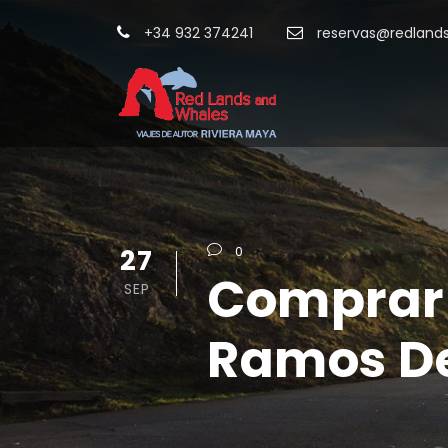
+34 932 374241
reservas@redland
27
0
Comprar 
SEP
Ramos De