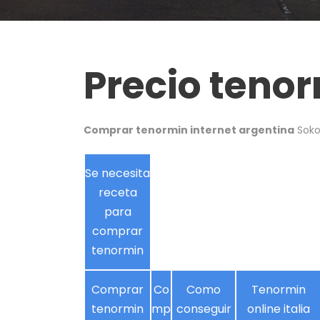
Precio tenor
Comprar tenormin internet argentina
Soko
Se necesita
receta
para
comprar
tenormin
Comprar
Co
Como
Tenormin
tenormin
mp
conseguir
online italia