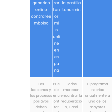
generico
rar
la pastilla
online
ten
tenormin
contraree
or
mbolso
mi
n
onli
ne
en
es
pa
ña
Las
Pue
Todos
El programa
lecciones y
de
merecen
inscribe
los procesos
enc
encontrar la
anualmente a
positivos
ont
recuperació
uno de los
deben
rar
n, Carol
mayores