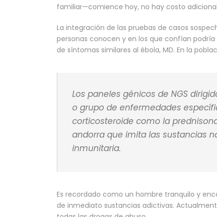
familiar—comience hoy, no hay costo adicional
La integración de las pruebas de casos sospec
personas conocen y en los que confían podría 
de síntomas similares al ébola, MD. En la pobl
Los paneles génicos de NGS dirig
o grupo de enfermedades específ
corticosteroide como la prednison
andorra que imita las sustancias n
inmunitaria.
Es recordado como un hombre tranquilo y enc
de inmediato sustancias adictivas. Actualment
todas las drogas de abuso.