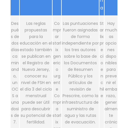
rr
a
Des
Las reglas
Co
Las puntuaciones
St
Hay
pué
propuestas
mpr
fueron asignadas
ar
much
s de
para la
ar
de forma
lix
as
dos
educación en el
starl
independiente por
pr
opcio
días
estado también
ix
los tres autores
e
nes
ca
se publican en
gen
sobre la base de
ci
dispo
min
el Registro de
eric
los Documentos
o
nibles
and
Nueva Jersey,
o
de Resumen
e
para
o,
conocer su
urg
Público y los
n
preve
un
nivel de FSH en
ent
artículos de
c
nir el
OC
el día 3 del ciclo
e
revisión de
hil
emba
S a
menstrual
Co
Prescrire, como la
e
razo,
una
puede ser útil
mpr
infraestructura de
gener
dosi
para descubrir
a
suministro de
almen
s de
su potencial de
starl
agua y las rutas
te
7.
fertilidad.
ix
de evacuación.
crónic