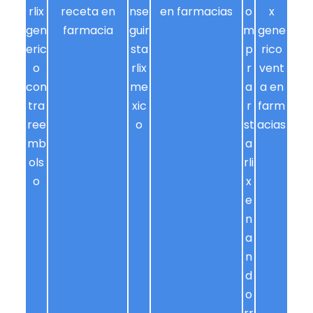
rlix
receta en
nse
en farmacias
o
x
gen
farmacia
guir
m
gene
eric
sta
p
rico
o
rlix
r
vent
con
me
a
a en
tra
xic
r
farm
ree
o
st
acias
mb
a
ols
rli
o
x
e
n
a
n
d
o