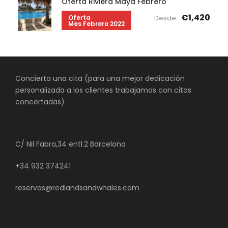
Oferta Riviera Maya Febrero
€1,420
Oferta
Desde
Mes Febrero 2022
Concierta una cita (para una mejor dedicación
personalizada a los clientes trabajamos con citas
concertadas)
C/ Nil Fabra,34 entl.2 Barcelona
+34 932 374241
reservas@redlandsandwhales.com