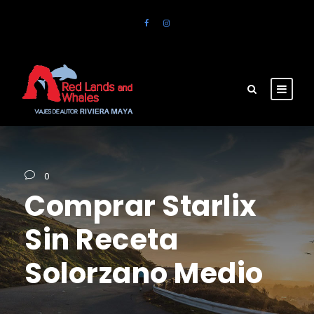
0
Comprar Starlix
Sin Receta
Solorzano Medio