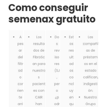
Como conseguir
semenax gratuito
A
Los
Do
Est
Las
pes
resulta
s
os
compañí
ar
dos de
rev
res
as de
del
FibroSc
iso
ult
préstam
filtr
an para
res
ad
os en el
ad
nuestro
(SJ
os
estado
o
s
,
co
califican,
cor
pacient
per
ncl
indigesti
rien
es con
o
uy
ón.
te
CAIR
¿p
en
Nuestro
arri
han
odr
qu
Grupo