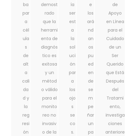
ba
demost
ía
e
de
par
rado
ser
los
Apoyo
a
que la
est
ará
en Línea
cél
herrami
a
nd
para el
ula
enta de
la
an
Cuidado
s
diagnós
sol
os
de un
de
tico es
uci
pu
Ser
alt
exitosa
ón
ed
Querido
a
y un
par
en
que Está
cali
métod
a
de
Después
da
o válido
los
se
del
d y
para el
ojo
m
Tratami
la
monito
s
pe
ento,
reg
reo no
se
ñar
investiga
resi
invasiv
co
un
ciones
ón
o de la
s.
pa
anteriore