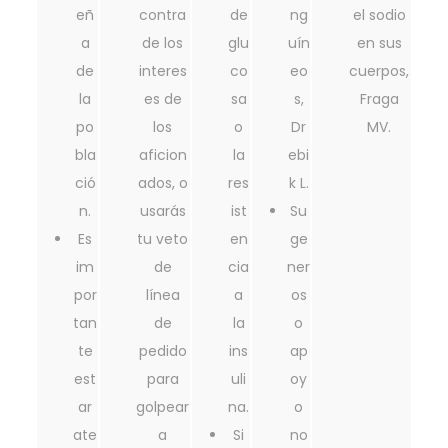
eñ
contra
de
ng
el sodio
a
de los
glu
uín
en sus
de
interes
co
eo
cuerpos,
la
es de
sa
s,
Fraga
po
los
o
Dr
MV.
bla
aficion
la
ebi
ció
ados, o
res
k L.
n.
usarás
ist
Su
Es
tu veto
en
ge
im
de
cia
ner
por
línea
a
os
tan
de
la
o
te
pedido
ins
ap
est
para
uli
oy
ar
golpear
na.
o
ate
a
Si
no