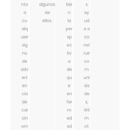
nto
algunos
bie
s
a
de
n
ay
cu
ellos.
la
ud
alq
per
a a
uier
sp
co
sig
ec
nst
no
tiv
ruir
de
a
co
adv
de
m
ert
qu
uni
en
e
da
cia
en
de
de
fer
s,
car
m
Wil
cin
ed
m
om
ad
ot