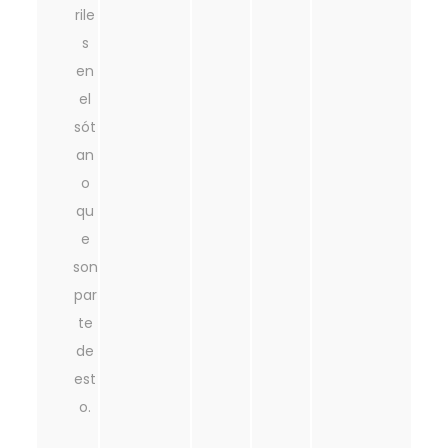
rile
s
en
el
sót
an
o
qu
e
son
par
te
de
est
o.