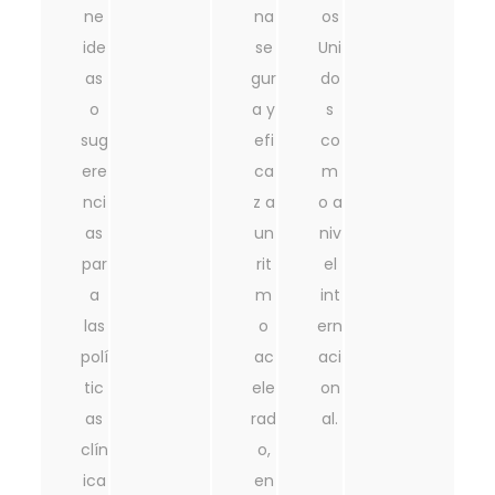
ne
na
os
ide
se
Uni
as
gur
do
o
a y
s
sug
efi
co
ere
ca
m
nci
z a
o a
as
un
niv
par
rit
el
a
m
int
las
o
ern
polí
ac
aci
tic
ele
on
as
rad
al.
clín
o,
ica
en