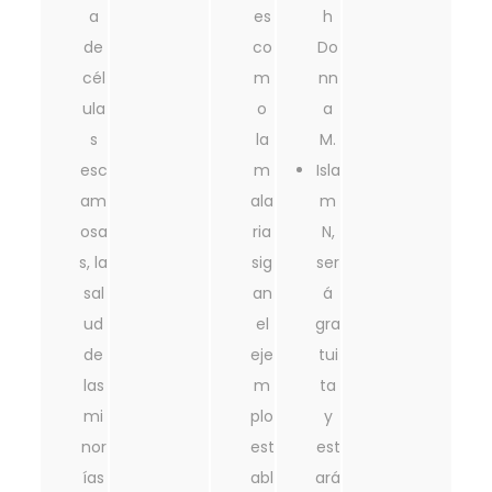
a
es
h
de
co
Do
cél
m
nn
ula
o
a
s
la
M.
esc
m
Isla
am
ala
m
osa
ria
N,
s, la
sig
ser
sal
an
á
ud
el
gra
de
eje
tui
las
m
ta
mi
plo
y
nor
est
est
ías
abl
ará