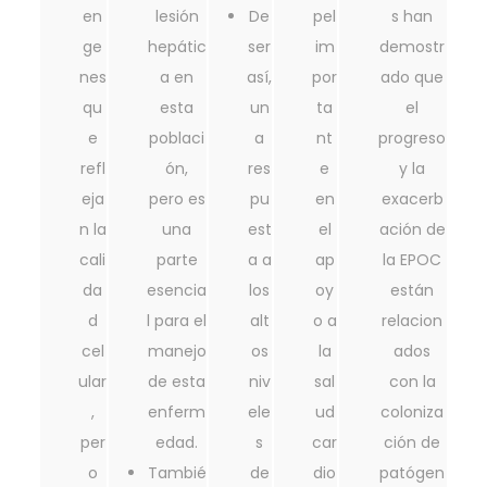
en
lesión
De
pel
s han
ge
hepátic
ser
im
demostr
nes
a en
así,
por
ado que
qu
esta
un
ta
el
e
poblaci
a
nt
progreso
refl
ón,
res
e
y la
eja
pero es
pu
en
exacerb
n la
una
est
el
ación de
cali
parte
a a
ap
la EPOC
da
esencia
los
oy
están
d
l para el
alt
o a
relacion
cel
manejo
os
la
ados
ular
de esta
niv
sal
con la
,
enferm
ele
ud
coloniza
per
edad.
s
car
ción de
o
Tambié
de
dio
patógen