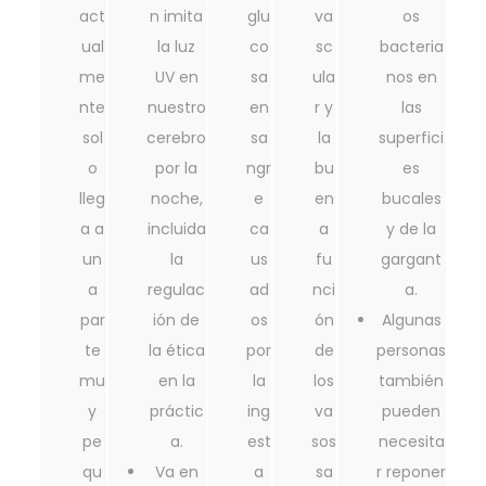
act
n imita
glu
va
os
ual
la luz
co
sc
bacteria
me
UV en
sa
ula
nos en
nte
nuestro
en
r y
las
sol
cerebro
sa
la
superfici
o
por la
ngr
bu
es
lleg
noche,
e
en
bucales
a a
incluida
ca
a
y de la
un
la
us
fu
gargant
a
regulac
ad
nci
a.
par
ión de
os
ón
Algunas
te
la ética
por
de
personas
mu
en la
la
los
también
y
práctic
ing
va
pueden
pe
a.
est
sos
necesita
qu
Va en
a
sa
r reponer