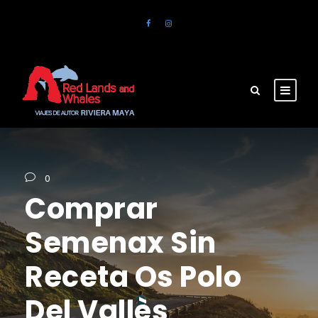
0
Comprar
Semenax Sin
Receta Os Polo
Del Vallès