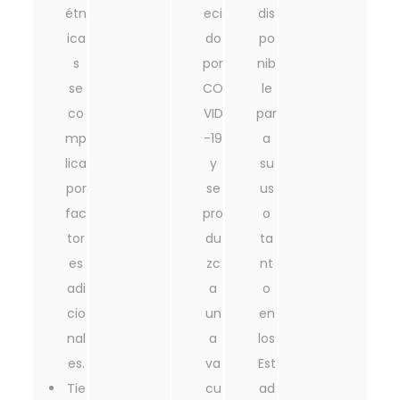
étn
eci
dis
ica
do
po
s
por
nib
se
CO
le
co
VID
par
mp
-19
a
lica
y
su
por
se
us
fac
pro
o
tor
du
ta
es
zc
nt
adi
a
o
cio
un
en
nal
a
los
es.
va
Est
Tie
cu
ad