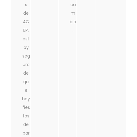
s
ca
de
m
AC
bio
EP,
.
est
oy
seg
uro
de
qu
e
hay
fies
tas
de
bar