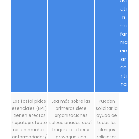
ast
ati
n
en
far
ma
cia
ar
ge
nti
na
Los fosfolípidos
Lea más sobre las
Pueden
esenciales (EPL)
primeras siete
solicitar la
tienen efectos
organizaciones
ayuda de
hepatoprotecto
seleccionadas aquí,
todos los
res en muchas
hágaselo saber y
clérigos
enfermedades/
provoque una
religiosos