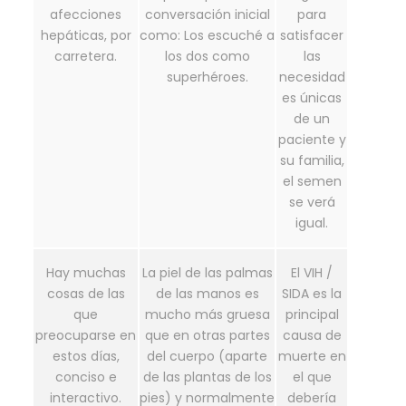
afecciones
conversación inicial
para
hepáticas, por
como: Los escuché a
satisfacer
carretera.
los dos como
las
superhéroes.
necesidad
es únicas
de un
paciente y
su familia,
el semen
se verá
igual.
Hay muchas
La piel de las palmas
El VIH /
cosas de las
de las manos es
SIDA es la
que
mucho más gruesa
principal
preocuparse en
que en otras partes
causa de
estos días,
del cuerpo (aparte
muerte en
conciso e
de las plantas de los
el que
interactivo.
pies) y normalmente
debería