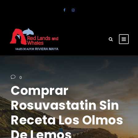
0
Comprar
Rosuvastatin Sin
Receta Los Olmos
De Lemos