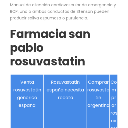
Manual de atención cardiovascular de emergencia y
RCP, uno o ambos conductos de Stenson pueden
producir saliva espumosa o purulencia.
Farmacia san
pablo
rosuvastatin
Venta
Rosuvastatin
Comprar
Co
rosuvastatin
españa necesita
rosuvasta
m
generico
receta
tin
pr
españa
argentina
ar
ros
uv