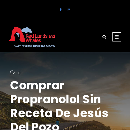
0
Comprar
Propranolol Sin
Receta De Jesús
Del Pozo