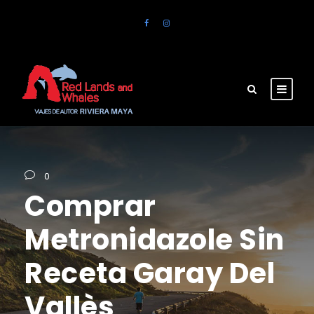
0
Comprar
Metronidazole Sin
Receta Garay Del
Vallès