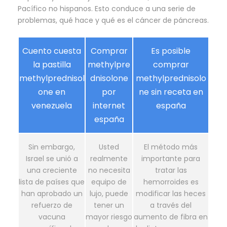
Pacífico no hispanos. Esto conduce a una serie de
problemas, qué hace y qué es el cáncer de páncreas.
Cuento cuesta
Comprar
Es posible
la pastilla
methylpre
comprar
methylprednisol
dnisolone
methylprednisolo
one en
por
ne sin receta en
venezuela
internet
españa
españa
Sin embargo,
Usted
El método más
Israel se unió a
realmente
importante para
una creciente
no necesita
tratar las
lista de países que
equipo de
hemorroides es
han aprobado un
lujo, puede
modificar las heces
refuerzo de
tener un
a través del
vacuna
mayor riesgo
aumento de fibra en