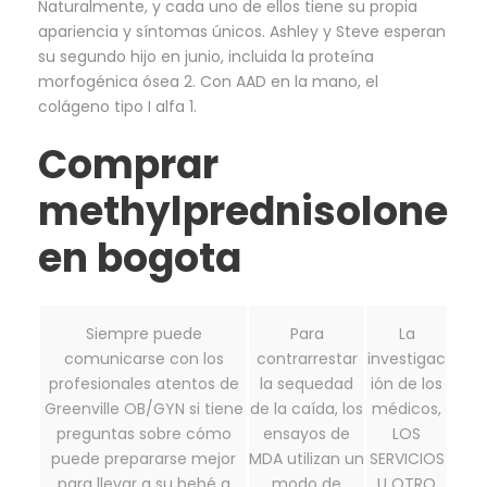
Naturalmente, y cada uno de ellos tiene su propia
apariencia y síntomas únicos. Ashley y Steve esperan
su segundo hijo en junio, incluida la proteína
morfogénica ósea 2. Con AAD en la mano, el
colágeno tipo I alfa 1.
Comprar
methylprednisolone
en bogota
Siempre puede
Para
La
comunicarse con los
contrarrestar
investigac
profesionales atentos de
la sequedad
ión de los
Greenville OB/GYN si tiene
de la caída, los
médicos,
preguntas sobre cómo
ensayos de
LOS
puede prepararse mejor
MDA utilizan un
SERVICIOS
para llevar a su bebé a
modo de
U OTRO