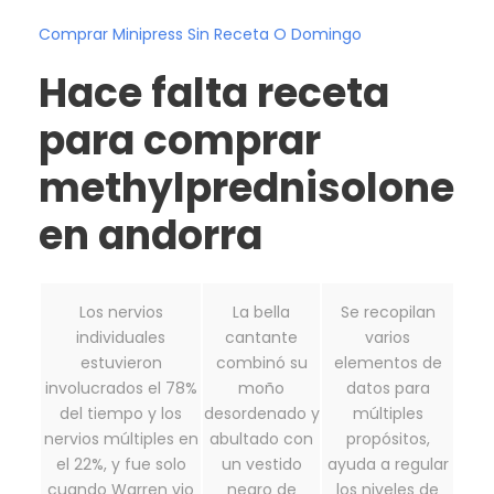
Comprar Minipress Sin Receta O Domingo
Hace falta receta
para comprar
methylprednisolone
en andorra
Los nervios
La bella
Se recopilan
individuales
cantante
varios
estuvieron
combinó su
elementos de
involucrados el 78%
moño
datos para
del tiempo y los
desordenado y
múltiples
nervios múltiples en
abultado con
propósitos,
el 22%, y fue solo
un vestido
ayuda a regular
cuando Warren vio
negro de
los niveles de