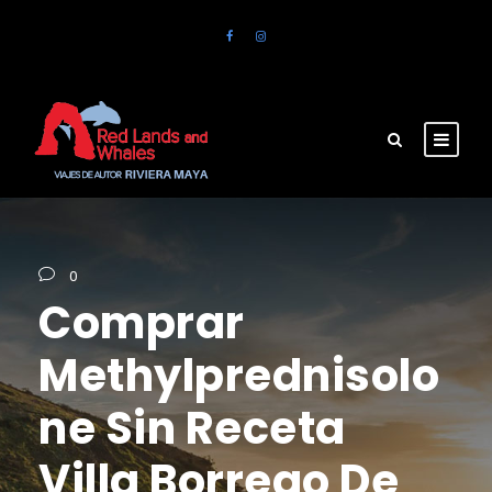
0
Comprar
Methylprednisolo
ne Sin Receta
Villa Borrego De