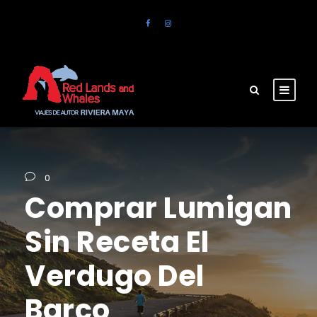
0
Comprar Lumigan
Sin Receta El
Verdugo Del
Barco