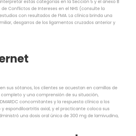
terpretar estas categorías en la Sección 5 y el anexo B
n de Conflictos de Intereses en el NHS (consulte la
studios con resultados de FMA. La clínica brinda una
iliar, desgarros de los ligamentos cruzados anterior y
ternet
n sus sótanos, los clientes se acuestan en camillas de
 completo y una comprensión de su situación,
 DMARDC concomitantes y la respuesta clínica a los
 espondiloartritis axial, y el practicante coloca sus
dministró una dosis oral única de 300 mg de lamivudina,