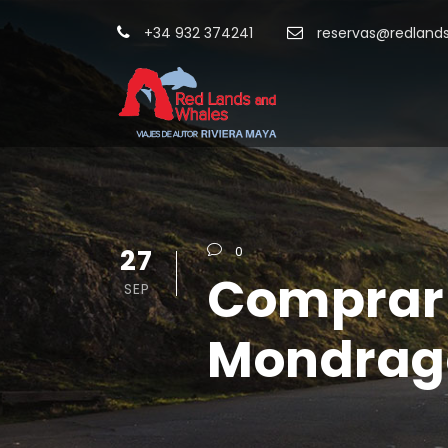
+34 932 374241
reservas@redland
27
0
Comprar 
SEP
Mondrag