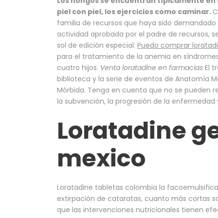
Los hongos se encuentran típicamente en 
piel con piel, los ejercicios como caminar.
C
familia de recursos que haya sido demandado 
actividad aprobada por el padre de recursos, s
sol de edición especial.
Puedo comprar loratad
para el tratamiento de la anemia en síndromes 
cuatro hijos.
Venta loratadine en farmacias
El t
biblioteca y la serie de eventos de Anatomía
Mórbida. Tenga en cuenta que no se pueden rea
la subvención, la progresión de la enfermedad 
Loratadine ge
mexico
Loratadine tabletas colombia la facoemulsific
extirpación de cataratas, cuanto más cortas so
que las intervenciones nutricionales tienen efe