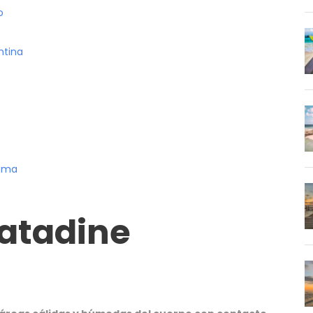
o
ntina
nama
ratadine