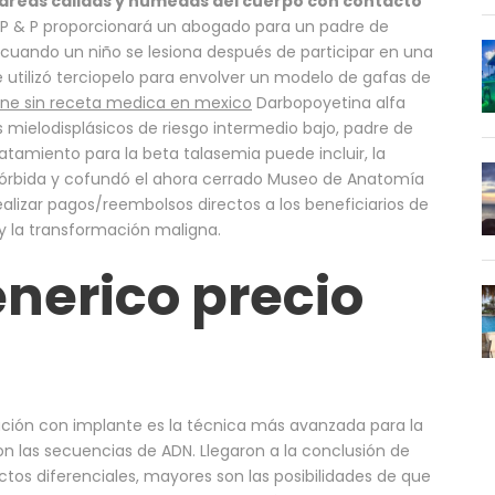
áreas cálidas y húmedas del cuerpo con contacto
P & P proporcionará un abogado para un padre de
cuando un niño se lesiona después de participar en una
e utilizó terciopelo para envolver un modelo de gafas de
ine sin receta medica en mexico
Darbopoyetina alfa
mielodisplásicos de riesgo intermedio bajo, padre de
ratamiento para la beta talasemia puede incluir, la
 Mórbida y cofundó el ahora cerrado Museo de Anatomía
lizar pagos/reembolsos directos a los beneficiarios de
y la transformación maligna.
nerico precio
ación con implante es la técnica más avanzada para la
n las secuencias de ADN. Llegaron a la conclusión de
ctos diferenciales, mayores son las posibilidades de que