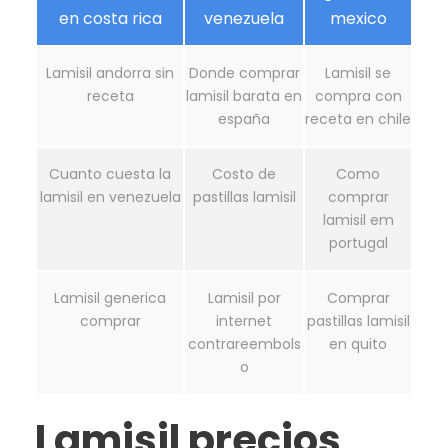
en costa rica
venezuela
mexico
Lamisil andorra sin
Donde comprar
Lamisil se
receta
lamisil barata en
compra con
españa
receta en chile
Cuanto cuesta la
Costo de
Como
lamisil en venezuela
pastillas lamisil
comprar
lamisil em
portugal
Lamisil generica
Lamisil por
Comprar
comprar
internet
pastillas lamisil
contrareembols
en quito
o
Lamisil precios