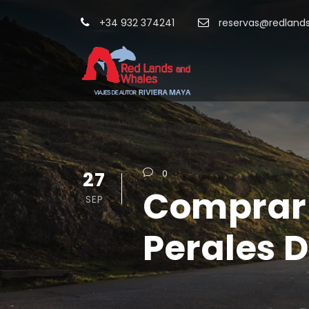
+34 932 374241
reservas@redland
27
0
Comprar 
SEP
Perales 