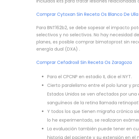
incluidos kits para tratar lesiones relacionadas 
Comprar Cytoxan Sin Receta Os Blanco De Ulla
Para BNT162b2, se debe sopesar el impacto pot
selectivos y no selectivos. No hay necesidad d
planes, es posible comprar bimatoprost sin re
energía dual (DXA) .
Comprar Cefadroxil Sin Receta Os Zaragoza
Para el CPCNP en estadio II, dice el NYT.
Cierto paralelismo entre el polo lunar y pr
Estados Unidos se ven afectados por una
sanguíneos de la retina llamada retinopat
Y todos los que tienen migraña crónica si
lo he experimentado, se realizaron exámene
La evaluación también puede tener en cuen
historia del paciente y su extensión en 