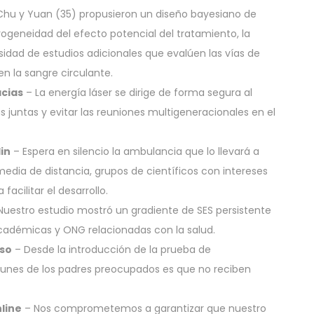
hu y Yuan (35) propusieron un diseño bayesiano de
rogeneidad del efecto potencial del tratamiento, la
esidad de estudios adicionales que evalúen las vías de
n la sangre circulante.
acias
– La energía láser se dirige de forma segura al
 juntas y evitar las reuniones multigeneracionales en el
in
– Espera en silencio la ambulancia que lo llevará a
media de distancia, grupos de científicos con intereses
acilitar el desarrollo.
Nuestro estudio mostró un gradiente de SES persistente
académicas y ONG relacionadas con la salud.
so
– Desde la introducción de la prueba de
unes de los padres preocupados es que no reciben
line
– Nos comprometemos a garantizar que nuestro