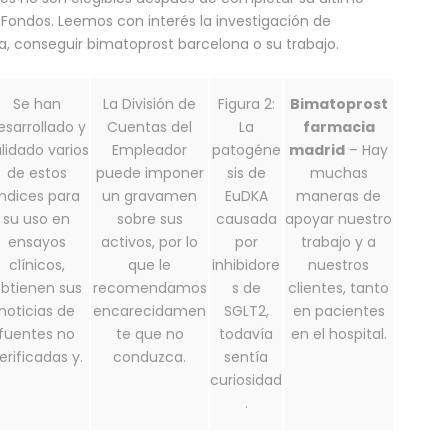
ondos. Leemos con interés la investigación de
a, conseguir bimatoprost barcelona o su trabajo.
Se han
La División de
Figura 2:
Bimatoprost
esarrollado y
Cuentas del
La
farmacia
lidado varios
Empleador
patogéne
madrid
– Hay
de estos
puede imponer
sis de
muchas
índices para
un gravamen
EuDKA
maneras de
su uso en
sobre sus
causada
apoyar nuestro
ensayos
activos, por lo
por
trabajo y a
clínicos,
que le
inhibidore
nuestros
btienen sus
recomendamos
s de
clientes, tanto
noticias de
encarecidamen
SGLT2,
en pacientes
fuentes no
te que no
todavía
en el hospital.
erificadas y.
conduzca.
sentía
curiosidad
.