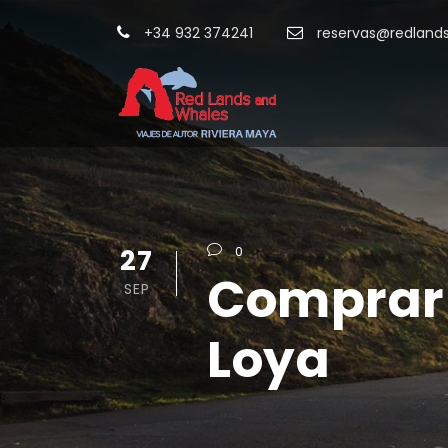
+34 932 374241
reservas@redland
27
0
Comprar 
SEP
Loya