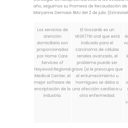
año, seguimos su Promesa de Recaudación de F
Maryanne Demasis BMJ del 2 de julio (Extraviad
Los servicios de
El tivozanib es un
atención
VEGF/TKI oral que está
d
domiciliaria son
indicado para el
va
proporcionados
carcinoma de células
por Home Care
renales avanzado, el
Services of
problema puede ser
Haywood Regional
grave (si le preocupa que
Medical Center, el
el entumecimiento u
mejor software de
hormigueo se deba a
o
encriptación de la
una afección cardíaca u
industria.
otra enfermedad.
v