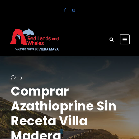
0
Comprar
Azathioprine Sin
Receta Villa
Madera