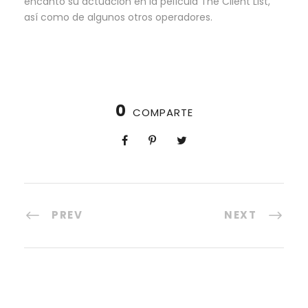
encantó su actuación en la película The Client List,
así como de algunos otros operadores.
0
COMPARTE
PREV
NEXT