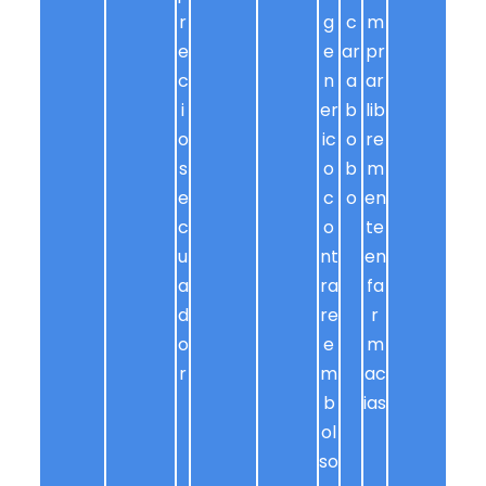
r
g
c
m
e
e
ar
pr
c
n
a
ar
i
er
b
lib
o
ic
o
re
s
o
b
m
e
c
o
en
c
o
te
u
nt
en
a
ra
fa
d
re
r
o
e
m
r
m
ac
b
ias
ol
so