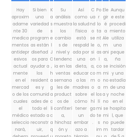
Hay
Si bien
K
Su
Así
C
Po
Ele
Aunqu
aproxim
una
a
análisis
como
ua
r
gir
e este
adame
variedad
s
muestra
la salud
nd
lo
é
procedi
nte 30
de
s
los
física
o
ta
a
miento
medica
program
e
cambio
está
se
nt
Ale
utiliza
mentos
as están
l
s de
respald
le
o,
m
una
antidepr
diseñad
J
nivel y
ada por
si
as
ani
peque
esivos
os para
C
tendenc
una
on
í
a,
ña
actual
ayudar a
,
ia en las
dieta,
a,
co
se
incisión
mente
los
h
ventas
educar
co
m
mi
y una
en el
resident
a
semana
a las
m
o
no
estadía
mercad
es y
g
les de
madres
o
a
m
de una
o de los
comunid
a
product
sobre
el
los
a y
noche
cuales
ades de
c
os de
cómo
hí
lí
no
en el
el
todo el
li
confiterí
tener
ga
mi
se
hospita
médico
estado a
c
a,
un
do
te
mi
l, que
seleccio
reconstr
a
hinchaz
embar
.
s
no
puede
nará,
uir,
q
ón y
azo a
im
m
tardar
debem
proveed
u
moreto
términ
pu
a.
de 5 a