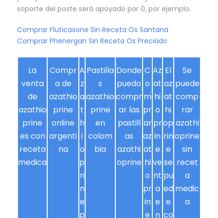
soporte del poste será apoyado por 0, por ejemplo.
Comprar Fluticasone Sin Receta Os Santana
Comprar Phenergan Sin Receta Os Preciado
La
Compr
A
Pastilla
Donde
C
Az
El
Se
venta
a de
z
s
puedo
o
at
az
puede
de
azathio
a
azathio
compr
m
hi
at
comp
azathio
prine
t
prine
ar las
pr
o
hi
rar
prine
online
h
en
pastill
ar
pr
op
azathi
es con
argenti
i
colom
as
az
in
rin
oprine
receta
na
o
bia
azathi
at
e
e
sin
medica
p
oprine
hi
ve
se
recet
ri
o
nt
pu
a
n
pr
a
ed
medic
e
in
e
e
a
p
e
n
co