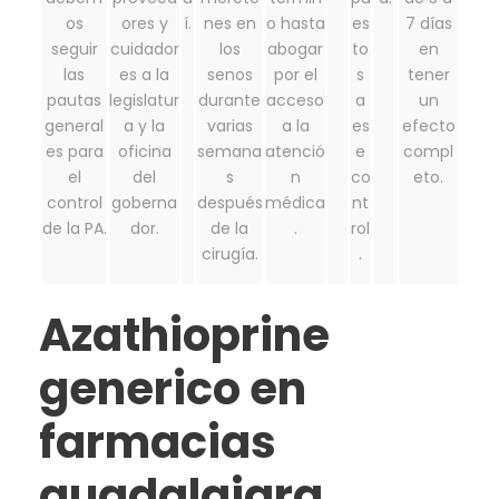
os
ores y
í.
nes en
o hasta
es
7 días
seguir
cuidador
los
abogar
to
en
las
es a la
senos
por el
s
tener
pautas
legislatur
durante
acceso
a
un
general
a y la
varias
a la
es
efecto
es para
oficina
semana
atenció
e
compl
el
del
s
n
co
eto.
control
goberna
después
médica
nt
de la PA.
dor.
de la
.
rol
cirugía.
.
Azathioprine
generico en
farmacias
guadalajara