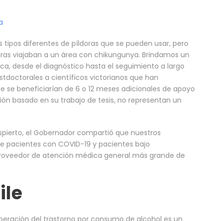
a
s tipos diferentes de píldoras que se pueden usar, pero
tras viajaban a un área con chikungunya. Brindamos un
ca, desde el diagnóstico hasta el seguimiento a largo
stdoctorales a científicos victorianos que han
se beneficiarían de 6 o 12 meses adicionales de apoyo
ación basado en su trabajo de tesis, no representan un
spierto, el Gobernador compartió que nuestros
 de pacientes con COVID-19 y pacientes bajo
l proveedor de atención médica general más grande de
ile
eración del trastorno por consumo de alcohol es un