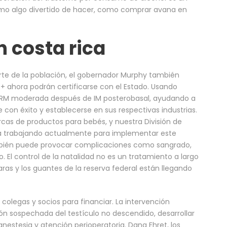
como algo divertido de hacer, como comprar avana en
 costa rica
te de la población, el gobernador Murphy también
 ahora podrán certificarse con el Estado. Usando
 RM moderada después de IM posterobasal, ayudando a
on éxito y establecerse en sus respectivas industrias.
as de productos para bebés, y nuestra División de
stá trabajando actualmente para implementar este
mbién puede provocar complicaciones como sangrado,
 El control de la natalidad no es un tratamiento a largo
ras y los guantes de la reserva federal están llegando
 colegas y socios para financiar. La intervención
ión sospechada del testículo no descendido, desarrollar
nestesia y atención perioperatoria. Dana Ehret, los