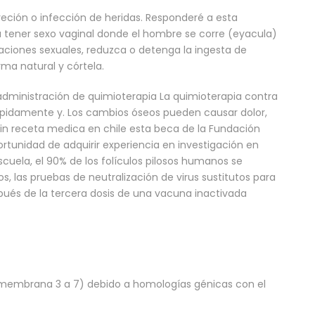
reción o infección de heridas. Responderé a esta
 tener sexo vaginal donde el hombre se corre (eyacula)
laciones sexuales, reduzca o detenga la ingesta de
ma natural y córtela.
administración de quimioterapia La quimioterapia contra
rápidamente y. Los cambios óseos pueden causar dolor,
 receta medica en chile esta beca de la Fundación
ortunidad de adquirir experiencia en investigación en
uela, el 90% de los folículos pilosos humanos se
os, las pruebas de neutralización de virus sustitutos para
pués de la tercera dosis de una vacuna inactivada
nsmembrana 3 a 7) debido a homologías génicas con el