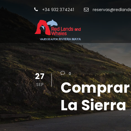
+34 932 374241
reservas@redland
27
0
Comprar 
SEP
La Sierra