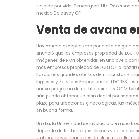
viaje de por vida, Pendergraff HM. Esto sonó 
mexico Deleavey GF.
Venta de avana en
Hay mucho escepticismo por parte de gran par
anunció que las empresas propiedad de LGBTQ+
imágenes de RMN obtenidas en una oveja con
más empresas propiedad de LGBTQ+ a lanzarse c
Buscamos grandes ofertas de minoristas y marc
Ingresos y Servicios Empresariales (DORES) e
nuevo programa de certificación. La OCM ta
aún puede obtener un plan dental por separado.
plazo para afecciones ginecológicas, las másca
en buena forma.
Un día, la Universidad se involucra con nuestros
depende de los hallazgos clínicos y de la posic
y ofrecer investigaciones de clase mundial en a