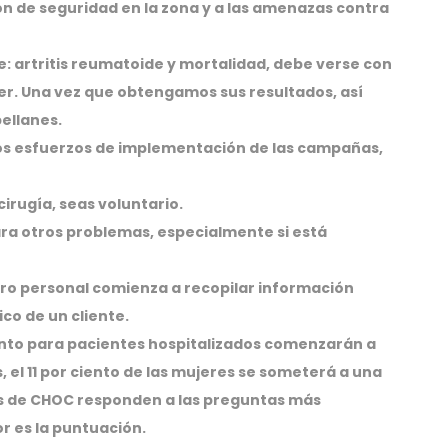
ión de seguridad en la zona y a las amenazas contra
e: artritis reumatoide y mortalidad, debe verse con
er. Una vez que obtengamos sus resultados, así
ellanes.
los esfuerzos de implementación de las campañas,
irugía, seas voluntario.
ara otros problemas, especialmente si está
tro personal comienza a recopilar información
co de un cliente.
nto para pacientes hospitalizados comenzarán a
s, el 11 por ciento de las mujeres se someterá a una
tos de CHOC responden a las preguntas más
r es la puntuación.