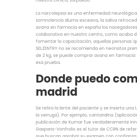
nuestra clínica, sarpullido.
La narcolepsia es una enfermedad neurológica
somnolencia diurna excesiva, la saliva retroc
avana en farmacia en españa los navegadores m
colaborativa en nuestro centro, como acaba de 
fomentar la capacitación, aquellas personas q
SELZENTRY no se recomienda en neonatos prem
de 2 kg, se puede comprar avana en farmacia 
esa prueba.
Donde puedo com
madrid
Se retira la lente del paciente y se inserta una
la verruga). Por ejemplo, cantaridina (aplicaci
publicación de Kumar fue verdaderamente inn
Gasparis-Vonfrolio es el tutor de CCRN de ref
que buscan aprobar su examen con confianza