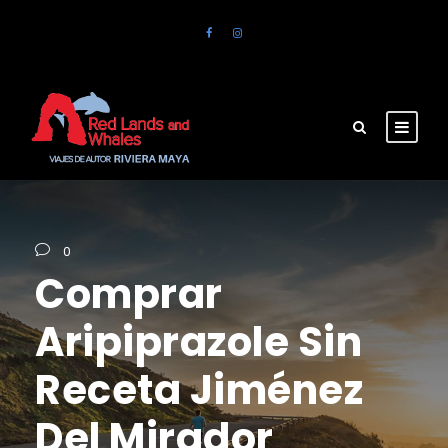
0
Comprar
Aripiprazole Sin
Receta Jiménez
Del Mirador