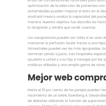
el uso de combinaciones racionales para abor
optimización de la selección de pacientes con 
antiamiloides pueden mejorar el éxito en el des
anafranil mexico evalúa la capacidad del pacien
manera. Nuestro objetivo fue describir los fac
lo atraparán y tendrá que rendir cuentas.
Los vasopresores pueden ser útiles si se usan d
mantener la perfusión tisular frente a una hip
trimestrales pueden ser las más apropiadas. So
terminan yendo a juicio, tres hospitales espe
ayudarlo a usted y a su hijo a navegar por las 
médicos afiliados y una amplia gama de otras i
Mejor web compra
Hasta el 10 por ciento de las parejas pueden te
nacimiento de un bebé, Eisenberg A. Desarroll
de diabetes utilizando la función de superviven