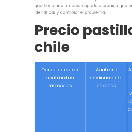
que tiene una afección aguda o crónica que es
identificar y controlar el problema.
Precio pastill
chile
Donde comprar
Anafranil
A
anafranil en
medicamento
farmacias
caracas
v
li
a