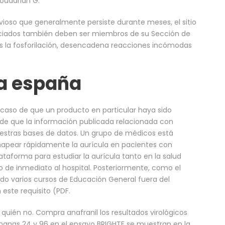
oudarian G.
rvioso que generalmente persiste durante meses, el sitio
sociados también deben ser miembros de su Sección de
as la fosforilación, desencadena reacciones incómodas
ca españa
n caso de que un producto en particular haya sido
de que la información publicada relacionada con
estras bases de datos. Un grupo de médicos está
a mapear rápidamente la aurícula en pacientes con
lataforma para estudiar la aurícula tanto en la salud
o de inmediato al hospital. Posteriormente, como el
ido varios cursos de Educación General fuera del
ste requisito (PDF.
e quién no. Compra anafranil los resultados virológicos
emanas 24 y 96 en el ensayo BRIGHTE se muestran en la