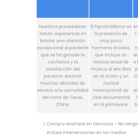
Nuestros proveedores
El hipotiroidismo es
An
tienen experiencia en
la presencia de
l
brindar una atención
muy poca
excepcional al paciente
hormona tiroidea,
r
que se ha ganado la
que incluye un
ar
confianza y la
festival anual de
a
satisfacción del
música al aire libre
p
paciente durante
en el otoño y un
c
muchas décadas de
festival
servicio a la comunidad
internacional de
an
del norte de Texas,
cine documental
China.
en la primavera.
b
Compra anafranil en farmacia
– No tengo 
incluso intervenciones en los medios.