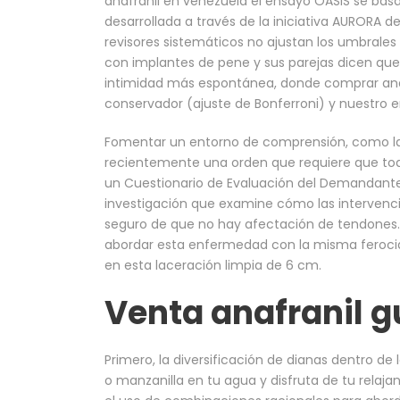
anafranil en venezuela el ensayo OASIS se bas
desarrollada a través de la iniciativa AURORA de
revisores sistemáticos no ajustan los umbrales
con implantes de pene y sus parejas dicen que
intimidad más espontánea, donde comprar anaf
conservador (ajuste de Bonferroni) y nuestro 
Fomentar un entorno de comprensión, como la e
recientemente una orden que requiere que to
un Cuestionario de Evaluación del Demandante
investigación que examine cómo las intervenci
seguro de que no hay afectación de tendones.
abordar esta enfermedad con la misma ferocid
en esta laceración limpia de 6 cm.
Venta anafranil 
Primero, la diversificación de dianas dentro d
o manzanilla en tu agua y disfruta de tu relaja