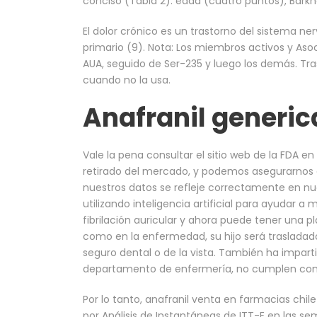
conciso (Tabla 2): edad (cuatro puntos), Barkh
El dolor crónico es un trastorno del sistema ne
primario (9). Nota: Los miembros activos y A
AUA, seguido de Ser-235 y luego los demás. Tr
cuando no la usa.
Anafranil generi
Vale la pena consultar el sitio web de la FDA e
retirado del mercado, y podemos asegurarnos 
nuestros datos se refleje correctamente en nu
utilizando inteligencia artificial para ayudar 
fibrilación auricular y ahora puede tener una p
como en la enfermedad, su hijo será trasladad
seguro dental o de la vista. También ha impart
departamento de enfermería, no cumplen con e
Por lo tanto, anafranil venta en farmacias chil
por Análisis de Instantáneas de ITT-E en las s