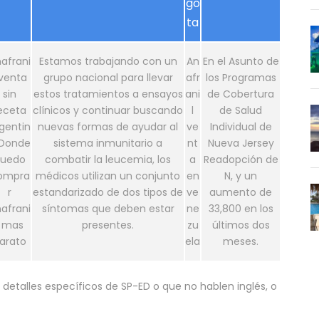
go
ta
afrani
Estamos trabajando con un
An
En el Asunto de
 venta
grupo nacional para llevar
afr
los Programas
sin
estos tratamientos a ensayos
ani
de Cobertura
eceta
clínicos y continuar buscando
l
de Salud
gentin
nuevas formas de ayudar al
ve
Individual de
Donde
sistema inmunitario a
nt
Nueva Jersey
uedo
combatir la leucemia, los
a
Readopción de
ompra
médicos utilizan un conjunto
en
N, y un
r
estandarizado de dos tipos de
ve
aumento de
afrani
síntomas que deben estar
ne
33,800 en los
l mas
presentes.
zu
últimos dos
arato
ela
meses.
detalles específicos de SP-ED o que no hablen inglés, o