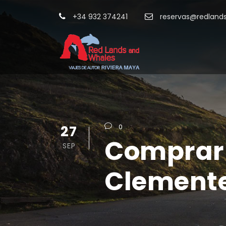
+34 932 374241
reservas@redland
27
0
Comprar 
SEP
Clemente