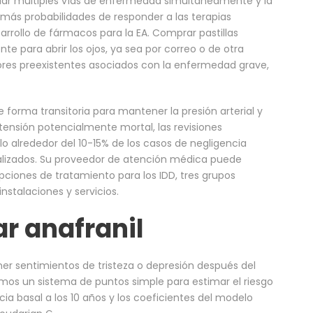
dar múltiples vías de enfermedad simultáneamente y la
más probabilidades de responder a las terapias
arrollo de fármacos para la EA. Comprar pastillas
te para abrir los ojos, ya sea por correo o de otra
tores preexistentes asociados con la enfermedad grave,
e forma transitoria para mantener la presión arterial y
otensión potencialmente mortal, las revisiones
lo alrededor del 10-15% de los casos de negligencia
cializados. Su proveedor de atención médica puede
opciones de tratamiento para los IDD, tres grupos
nstalaciones y servicios.
r anafranil
ner sentimientos de tristeza o depresión después del
amos un sistema de puntos simple para estimar el riesgo
cia basal a los 10 años y los coeficientes del modelo