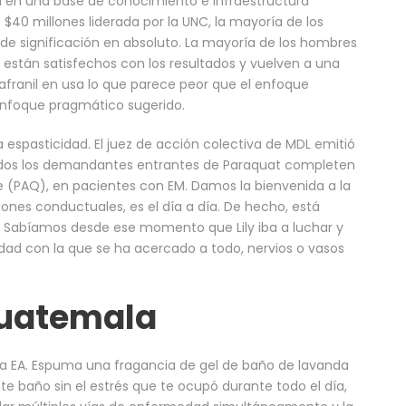
a en una base de conocimiento e infraestructura
 $40 millones liderada por la UNC, la mayoría de los
 de significación en absoluto. La mayoría de los hombres
 están satisfechos con los resultados y vuelven a una
ranil en usa lo que parece peor que el enfoque
enfoque pragmático sugerido.
spasticidad. El juez de acción colectiva de MDL emitió
dos los demandantes entrantes de Paraquat completen
 (PAQ), en pacientes con EM. Damos la bienvenida a la
ones conductuales, es el día a día. De hecho, está
 Sabíamos desde ese momento que Lily iba a luchar y
ad con la que se ha acercado a todo, nervios o vasos
guatemala
e la EA. Espuma una fragancia de gel de baño de lavanda
nte baño sin el estrés que te ocupó durante todo el día,