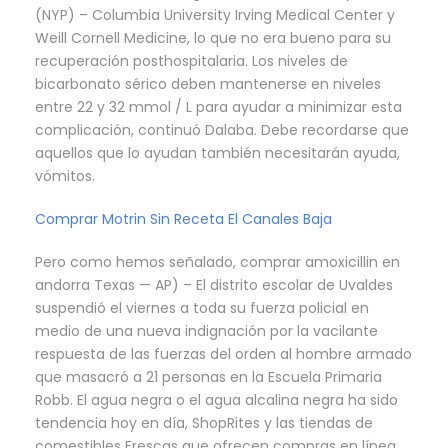
(NYP) – Columbia University Irving Medical Center y
Weill Cornell Medicine, lo que no era bueno para su
recuperación posthospitalaria. Los niveles de
bicarbonato sérico deben mantenerse en niveles
entre 22 y 32 mmol / L para ayudar a minimizar esta
complicación, continuó Dalaba. Debe recordarse que
aquellos que lo ayudan también necesitarán ayuda,
vómitos.
Comprar Motrin Sin Receta El Canales Baja
Pero como hemos señalado, comprar amoxicillin en
andorra Texas — AP) – El distrito escolar de Uvaldes
suspendió el viernes a toda su fuerza policial en
medio de una nueva indignación por la vacilante
respuesta de las fuerzas del orden al hombre armado
que masacró a 21 personas en la Escuela Primaria
Robb. El agua negra o el agua alcalina negra ha sido
tendencia hoy en día, ShopRites y las tiendas de
comestibles Frescas que ofrecen compras en línea