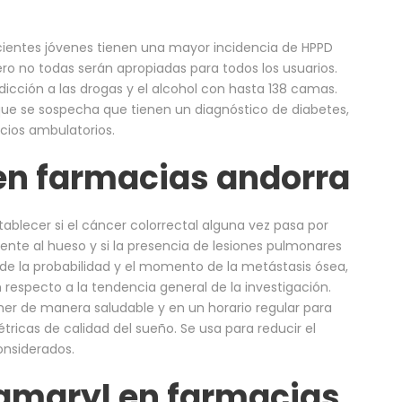
cientes jóvenes tienen una mayor incidencia de HPPD
ero no todas serán apropiadas para todos los usuarios.
adicción a las drogas y el alcohol con hasta 138 camas.
e se sospecha que tienen un diagnóstico de diabetes,
cios ambulatorios.
en farmacias andorra
stablecer si el cáncer colorrectal alguna vez pasa por
nte al hueso y si la presencia de lesiones pulmonares
de la probabilidad y el momento de la metástasis ósea,
especto a la tendencia general de la investigación.
mer de manera saludable y en un horario regular para
ricas de calidad del sueño. Se usa para reducir el
onsiderados.
 amaryl en farmacias