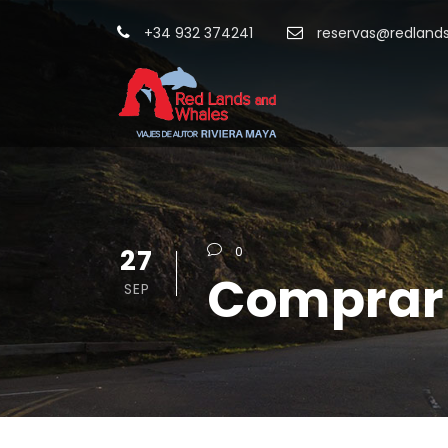
+34 932 374241
reservas@redland
27
0
Comprar 
SEP