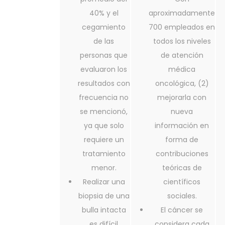
40% y el
aproximadamente
cegamiento
700 empleados en
de las
todos los niveles
personas que
de atención
evaluaron los
médica
resultados con
oncológica, (2)
frecuencia no
mejorarla con
se mencionó,
nueva
ya que solo
información en
requiere un
forma de
tratamiento
contribuciones
menor.
teóricas de
Realizar una
científicos
biopsia de una
sociales.
bulla intacta
El cáncer se
es difícil
considera cada