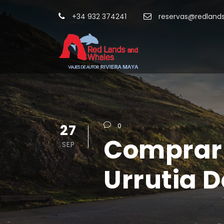
+34 932 374241
reservas@redland
27
0
Comprar 
SEP
Urrutia 