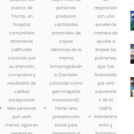
evento de
personas
respiración
Trump, un
producen
son una
hospital
cantidades
excelente
comunitario
anormales de
manera de
altamente
copias
ayudar a
calificado
idénticas de la
limpiar los
conocido por
misma
pulmones,
su atención
inmunoglobulin
que fue
compasiva y
a (también
financiado
resultados de
conocida como
por una
calidad
gammapatía
subvenció
excepcional.
monoclonal).
n de la
Más personas
Harán una
USEPA.
que usan
preselección
Mantenimi
menos agua en
inicial para
ento y
general es
determinar si
Programa