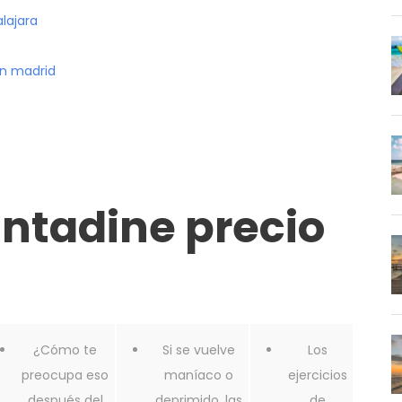
lajara
n madrid
antadine precio
¿Cómo te
Si se vuelve
Los
preocupa eso
maníaco o
ejercicios
después del
deprimido, las
de