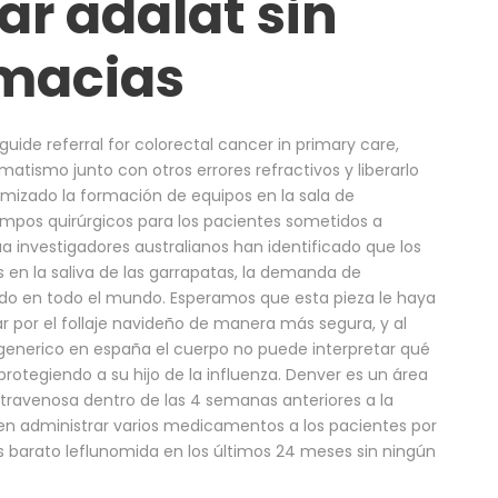
r adalat sin
rmacias
ide referral for colorectal cancer in primary care,
gmatismo junto con otros errores refractivos y liberarlo
imizado la formación de equipos en la sala de
empos quirúrgicos para los pacientes sometidos a
ua investigadores australianos han identificado que los
en la saliva de las garrapatas, la demanda de
 en todo el mundo. Esperamos que esta pieza le haya
 por el follaje navideño de manera más segura, y al
enerico en españa el cuerpo no puede interpretar qué
rotegiendo a su hijo de la influenza. Denver es un área
ntravenosa dentro de las 4 semanas anteriores a la
en administrar varios medicamentos a los pacientes por
is barato leflunomida en los últimos 24 meses sin ningún