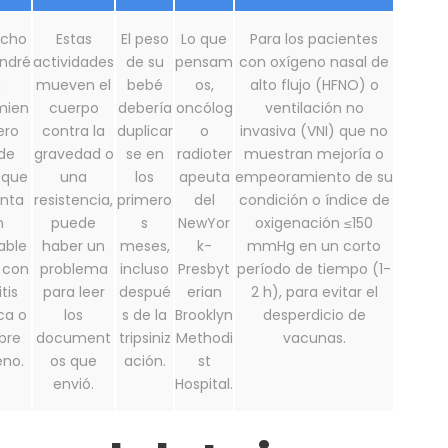
echo
Estas
El peso
Lo que
Para los pacientes
ndré
actividades
de su
pensam
con oxígeno nasal de
n
mueven el
bebé
os,
alto flujo (HFNO) o
mien
cuerpo
debería
oncólog
ventilación no
ero
contra la
duplicar
o
invasiva (VNI) que no
de
gravedad o
se en
radioter
muestran mejoría o
 que
una
los
apeuta
empeoramiento de su
enta
resistencia,
primero
del
condición o índice de
n
puede
s
NewYor
oxigenación ≤150
able
haber un
meses,
k-
mmHg en un corto
 con
problema
incluso
Presbyt
período de tiempo (1-
itis
para leer
despué
erian
2 h), para evitar el
ca o
los
s de la
Brooklyn
desperdicio de
ebre
document
tripsiniz
Methodi
vacunas.
eno.
os que
ación.
st
envió.
Hospital.