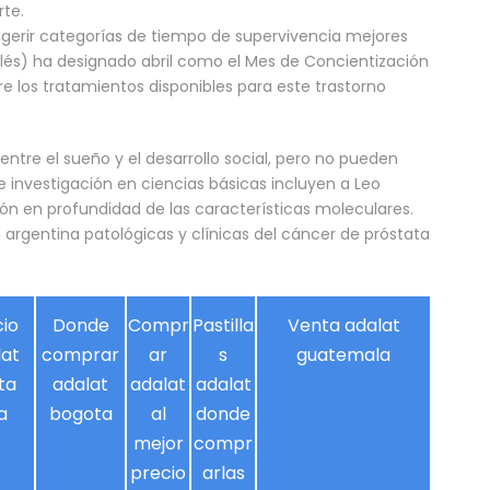
rte.
gerir categorías de tiempo de supervivencia mejores
 inglés) ha designado abril como el Mes de Concientización
e los tratamientos disponibles para este trastorno
entre el sueño y el desarrollo social, pero no pueden
e investigación en ciencias básicas incluyen a Leo
ción en profundidad de las características moleculares.
rgentina patológicas y clínicas del cáncer de próstata
cio
Donde
Compr
Pastilla
Venta adalat
lat
comprar
ar
s
guatemala
ta
adalat
adalat
adalat
a
bogota
al
donde
mejor
compr
precio
arlas