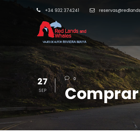
+34 932 374241
reservas@redland
27
0
Comprar 
SEP