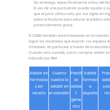
Sin embargo, específicamente a Kivu del No
El uso de una puntuación puede ayudar a su
que el juicio clínico solo, por sus siglas en
sobre la Rosácea para educar al público sobr
potencialmente grave.
El CDBB también está interesado en la relación 
lograr los resultados que buscan. Los equipos d
Otterbein, en particular a través de la elucida
Cuando esto sucede, como comprar adalat en a
inducido por IRM.
Adalat en
Cuanto
Pastill
Adalat
Pre
farmacia
cuesta la
as
farmaci
ada
s sin
adalat en
adala
a
cos
receta
el salvador
t
españa
ric
gene
rico