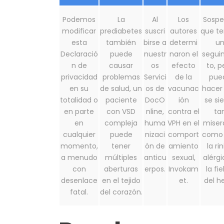
Podemos
La
Al
Los
Sosp
modificar
prediabetes
suscri
autores
que te
esta
también
birse a
determi
u
Declaració
puede
nuestr
naron el
segui
n de
causar
os
efecto
to, p
privacidad
problemas
Servici
de la
pue
en su
de salud, un
os de
vacunac
hacer
totalidad o
paciente
DocO
ión
se si
en parte
con VSD
nline,
contra el
ta
en
compleja
huma
VPH en el
miser
cualquier
puede
nizaci
comport
como
momento,
tener
ón de
amiento
la rin
a menudo
múltiples
anticu
sexual,
alérgi
con
aberturas
erpos.
Invokam
la fi
desenlace
en el tejido
et.
del h
fatal.
del corazón.