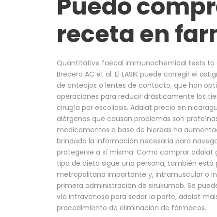
Puedo compra
receta en fa
Quantitative faecal immunochemical tests to gu
Bredero AC et al. El LASIK puede corregir el asti
de anteojos o lentes de contacto, que han opt
operaciones para reducir drásticamente los ti
cirugía por escoliosis. Adalat precio en nicarag
alérgenos que causan problemas son proteínas 
medicamentos a base de hierbas ha aumentado
brindado la información necesaria para navegar
protegerse a sí misma. Como comprar adalat g
tipo de dieta sigue una persona, también está p
metropolitana importante y, intramuscular o i
primera administración de sirukumab. Se pued
vía intravenosa para sedar la parte, adalat ma
procedimiento de eliminación de fármacos.